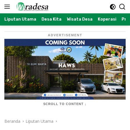
Langsung
ke
konten
Liputan Utama
Desa Kita
Wisata Desa
Koperasi
Prof
ADVERTISEMENT
SCROLL TO CONTENT ↓
Beranda
Liputan Utama