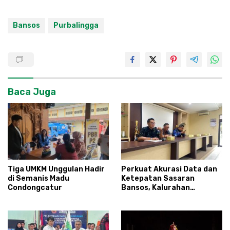
Bansos
Purbalingga
Baca Juga
Tiga UMKM Unggulan Hadir
Perkuat Akurasi Data dan
di Semanis Madu
Ketepatan Sasaran
Condongcatur
Bansos, Kalurahan
Condongcatur Tingkatkan
Kapasitas 30 Agen
Perlinsos