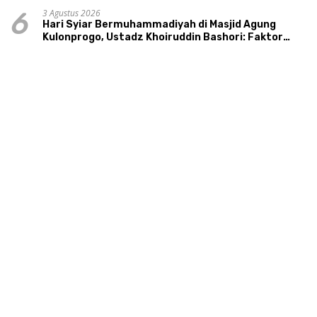
3 Agustus 2026
6
Hari Syiar Bermuhammadiyah di Masjid Agung
Kulonprogo, Ustadz Khoiruddin Bashori: Faktor
Utama Keluarga Sakinah Adalah Agama