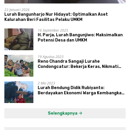
22 Januari 2026
Lurah Bangunharjo Nur Hidayat: Optimalkan Aset
Kalurahan Beri Fasilitas Pelaku UMKM
16 September 2025
H. Parja, Lurah Bangunjiwo: Maksimalkan
Potensi Desa dan UMKM
19 Agustus 2023
Reno Chandra Sangaji Lurahe
Condongcatur: Bekerja Keras, Nikmati
Proses, Dengarkan Suara Masyarakat,
dan Syukuri Hasil
2 Mei 2023
Lurah Bendung Didik Rubiyanto:
Berdayakan Ekonomi Warga Kembangkan
Kawasan Lumbung Mataraman
Selengkapnya