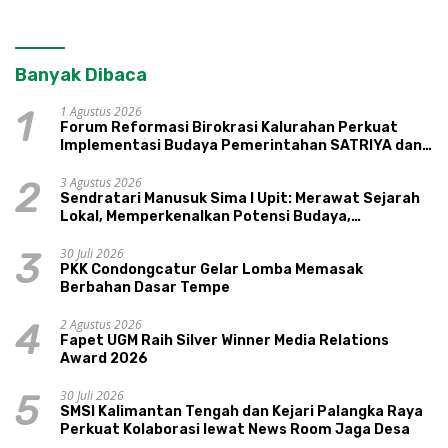
Banyak Dibaca
1 Agustus 2026
1
Forum Reformasi Birokrasi Kalurahan Perkuat
Implementasi Budaya Pemerintahan SATRIYA dan
Nilai Kepamongan DIY
3 Agustus 2026
2
Sendratari Manusuk Sima I Upit: Merawat Sejarah
Lokal, Memperkenalkan Potensi Budaya,
Pariwisata, dan Ekologi Klaten
30 Juli 2026
3
PKK Condongcatur Gelar Lomba Memasak
Berbahan Dasar Tempe
2 Agustus 2026
4
Fapet UGM Raih Silver Winner Media Relations
Award 2026
30 Juli 2026
5
SMSI Kalimantan Tengah dan Kejari Palangka Raya
Perkuat Kolaborasi lewat News Room Jaga Desa