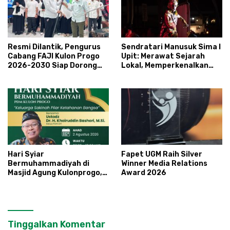
Resmi Dilantik, Pengurus
Sendratari Manusuk Sima I
Cabang FAJI Kulon Progo
Upit: Merawat Sejarah
2026-2030 Siap Dorong
Lokal, Memperkenalkan
Prestasi dan Sektor Sport
Potensi Budaya,
Tourism Sungai Progo
Pariwisata, dan Ekologi
Klaten
Hari Syiar
Fapet UGM Raih Silver
Bermuhammadiyah di
Winner Media Relations
Masjid Agung Kulonprogo,
Award 2026
Ustadz Khoiruddin Bashori:
Faktor Utama Keluarga
Sakinah Adalah Agama
Tinggalkan Komentar