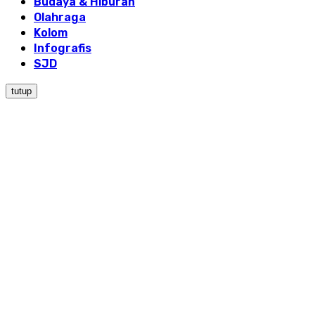
Budaya & Hiburan
Olahraga
Kolom
Infografis
SJD
tutup