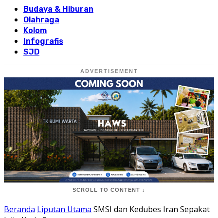
Budaya & Hiburan
Olahraga
Kolom
Infografis
SJD
ADVERTISEMENT
SCROLL TO CONTENT ↓
Beranda
Liputan Utama
SMSI dan Kedubes Iran Sepakat