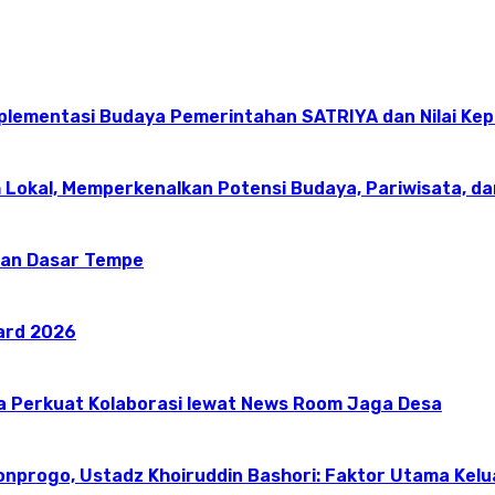
mplementasi Budaya Pemerintahan SATRIYA dan Nilai K
 Lokal, Memperkenalkan Potensi Budaya, Pariwisata, da
an Dasar Tempe
ward 2026
a Perkuat Kolaborasi lewat News Room Jaga Desa
onprogo, Ustadz Khoiruddin Bashori: Faktor Utama Kel