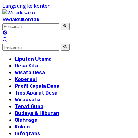
Langsung ke konten
Redaksi
Kontak
Liputan Utama
Desa Kita
Wisata Desa
Koperasi
Profil Kepala Desa
Tips Aparat Desa
Wirausaha
Tepat Guna
Budaya & Hiburan
Olahraga
Kolom
Infografis