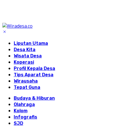
Liputan Utama
Desa Kita
Wisata Desa
Koperasi
Profil Kepala Desa
Tips Aparat Desa
Wirausaha
Tepat Guna
Budaya & Hiburan
Olahraga
Kolom
Infografis
SJD