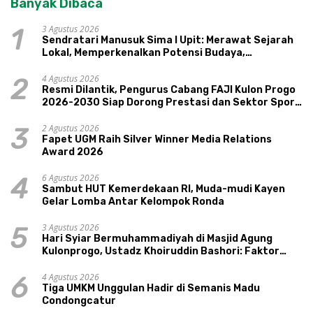
Banyak Dibaca
3 Agustus 2026
1
Sendratari Manusuk Sima I Upit: Merawat Sejarah
Lokal, Memperkenalkan Potensi Budaya,
Pariwisata, dan Ekologi Klaten
4 Agustus 2026
2
Resmi Dilantik, Pengurus Cabang FAJI Kulon Progo
2026-2030 Siap Dorong Prestasi dan Sektor Sport
Tourism Sungai Progo
2 Agustus 2026
3
Fapet UGM Raih Silver Winner Media Relations
Award 2026
6 Agustus 2026
4
Sambut HUT Kemerdekaan RI, Muda-mudi Kayen
Gelar Lomba Antar Kelompok Ronda
3 Agustus 2026
5
Hari Syiar Bermuhammadiyah di Masjid Agung
Kulonprogo, Ustadz Khoiruddin Bashori: Faktor
Utama Keluarga Sakinah Adalah Agama
4 Agustus 2026
6
Tiga UMKM Unggulan Hadir di Semanis Madu
Condongcatur