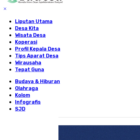
Liputan Utama
Desa Kita
Wisata Desa
Koperasi
Profil Kepala Desa
Tips Aparat Desa
Wirausaha
Tepat Guna
Budaya & Hiburan
Olahraga
Kolom
Infografis
SJD