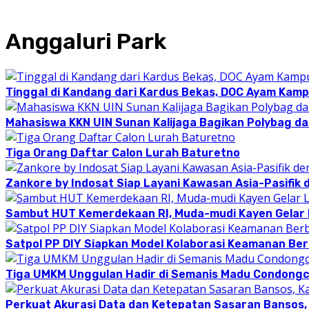
Anggaluri Park
Tinggal di Kandang dari Kardus Bekas, DOC Ayam Kam
Mahasiswa KKN UIN Sunan Kalijaga Bagikan Polybag da
Tiga Orang Daftar Calon Lurah Baturetno
Zankore by Indosat Siap Layani Kawasan Asia-Pasifik 
Sambut HUT Kemerdekaan RI, Muda-mudi Kayen Gelar
Satpol PP DIY Siapkan Model Kolaborasi Keamanan Be
Tiga UMKM Unggulan Hadir di Semanis Madu Condong
Perkuat Akurasi Data dan Ketepatan Sasaran Bansos,