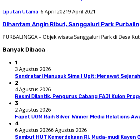
Liputan Utama
6 April 2021
9 April 2021
Dihantam Angin Ribut, Sanggaluri Park Purbali
PURBALINGGA – Objek wisata Sanggaluri Park di Desa Kuta
Banyak Dibaca
1
3 Agustus 2026
Sendratari Manusuk Sima I Upit: Merawat Sejarah
2
4 Agustus 2026
Resmi Dilantik, Pengurus Cabang FAJI Kulon Pro
3
2 Agustus 2026
Fapet UGM Raih Silver Winner Media Relations A
4
6 Agustus 2026
6 Agustus 2026
Sambut HUT Kemerdekaan RI, Muda-mudi Kayen G