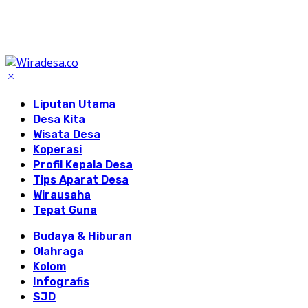
Liputan Utama
Desa Kita
Wisata Desa
Koperasi
Profil Kepala Desa
Tips Aparat Desa
Wirausaha
Tepat Guna
Budaya & Hiburan
Olahraga
Kolom
Infografis
SJD