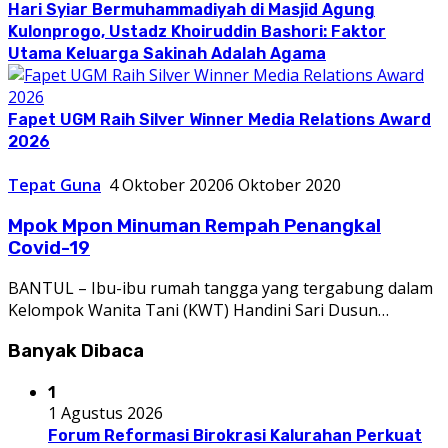
Hari Syiar Bermuhammadiyah di Masjid Agung
Kulonprogo, Ustadz Khoiruddin Bashori: Faktor
Utama Keluarga Sakinah Adalah Agama
Fapet UGM Raih Silver Winner Media Relations Award
2026
Tepat Guna
4 Oktober 2020
6 Oktober 2020
Mpok Mpon Minuman Rempah Penangkal
Covid-19
BANTUL – Ibu-ibu rumah tangga yang tergabung dalam
Kelompok Wanita Tani (KWT) Handini Sari Dusun…
Banyak Dibaca
1
1 Agustus 2026
Forum Reformasi Birokrasi Kalurahan Perkuat