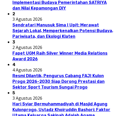
Implementasi Budaya Pemerintahan SATRIYA
dan Nilai Kepamongan DIY
2
3 Agustus 2026
Sendratari Manusuk Sima I Upit: Merawat
Sejarah Lokal, Memperkenalkan Potensi Budaya,
Pariwisata, dan Ekologi Klaten
3
2 Agustus 2026
Fapet UGM Raih Silver Winner Media Relations
Award 2026
4
4 Agustus 2026
Resmi Dilantik, Pengurus Cabang FAJI Kulon
Progo 2026-2030 Siap Dorong Prestasi dan
Sektor Sport Tourism Sungai Progo
5
3 Agustus 2026
Hari Syiar Bermuhammadiyah di Masjid Agung
Kulonprogo, Ustadz Khoiruddin Bashori: Faktor
Utama Keluarga Sakinah Adalah Agama