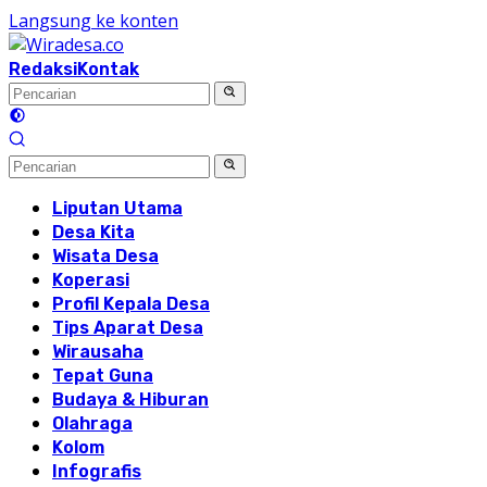
Langsung ke konten
Redaksi
Kontak
Liputan Utama
Desa Kita
Wisata Desa
Koperasi
Profil Kepala Desa
Tips Aparat Desa
Wirausaha
Tepat Guna
Budaya & Hiburan
Olahraga
Kolom
Infografis