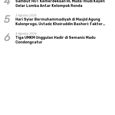
4
Sambut HUT Kemerdekaan RI, Muda-mudi Kayen
Gelar Lomba Antar Kelompok Ronda
3 Agustus 2026
5
Hari Syiar Bermuhammadiyah di Masjid Agung
Kulonprogo, Ustadz Khoiruddin Bashori: Faktor
Utama Keluarga Sakinah Adalah Agama
4 Agustus 2026
6
Tiga UMKM Unggulan Hadir di Semanis Madu
Condongcatur