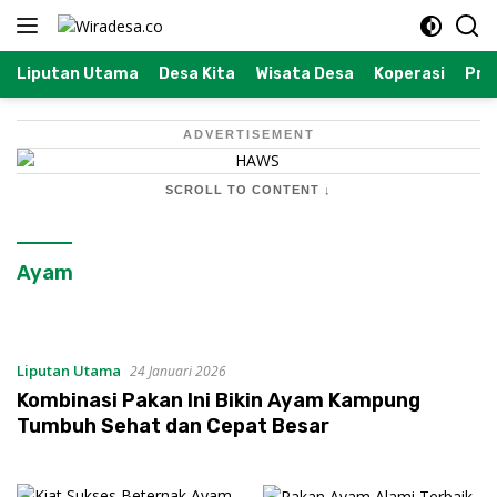
Langsung
ke
konten
Liputan Utama
Desa Kita
Wisata Desa
Koperasi
Prof
ADVERTISEMENT
SCROLL TO CONTENT ↓
Ayam
Liputan Utama
24 Januari 2026
Kombinasi Pakan Ini Bikin Ayam Kampung
Tumbuh Sehat dan Cepat Besar