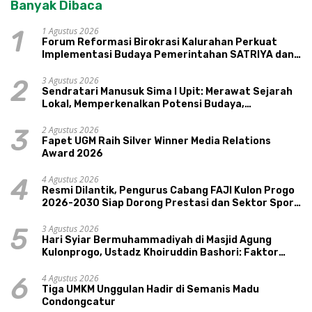
Banyak Dibaca
1 Agustus 2026
1
Forum Reformasi Birokrasi Kalurahan Perkuat
Implementasi Budaya Pemerintahan SATRIYA dan
Nilai Kepamongan DIY
3 Agustus 2026
2
Sendratari Manusuk Sima I Upit: Merawat Sejarah
Lokal, Memperkenalkan Potensi Budaya,
Pariwisata, dan Ekologi Klaten
2 Agustus 2026
3
Fapet UGM Raih Silver Winner Media Relations
Award 2026
4 Agustus 2026
4
Resmi Dilantik, Pengurus Cabang FAJI Kulon Progo
2026-2030 Siap Dorong Prestasi dan Sektor Sport
Tourism Sungai Progo
3 Agustus 2026
5
Hari Syiar Bermuhammadiyah di Masjid Agung
Kulonprogo, Ustadz Khoiruddin Bashori: Faktor
Utama Keluarga Sakinah Adalah Agama
4 Agustus 2026
6
Tiga UMKM Unggulan Hadir di Semanis Madu
Condongcatur