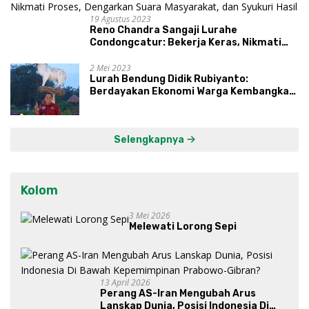
19 Agustus 2023
Reno Chandra Sangaji Lurahe
Condongcatur: Bekerja Keras, Nikmati
Proses, Dengarkan Suara Masyarakat,
dan Syukuri Hasil
2 Mei 2023
Lurah Bendung Didik Rubiyanto:
Berdayakan Ekonomi Warga Kembangkan
Kawasan Lumbung Mataraman
Selengkapnya
Kolom
3 Mei 2026
Melewati Lorong Sepi
13 April 2026
Perang AS-Iran Mengubah Arus
Lanskap Dunia, Posisi Indonesia Di