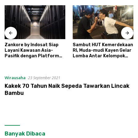
Zankore by Indosat Siap
Sambut HUT Kemerdekaan
Layani Kawasan Asia-
RI, Muda-mudi Kayen Gelar
Pasifik dengan Platform
Lomba Antar Kelompok
Infrastruktur AI
Ronda
Terintegerasi
Wirausaha
23 September 2021
Kakek 70 Tahun Naik Sepeda Tawarkan Lincak
Bambu
Banyak Dibaca