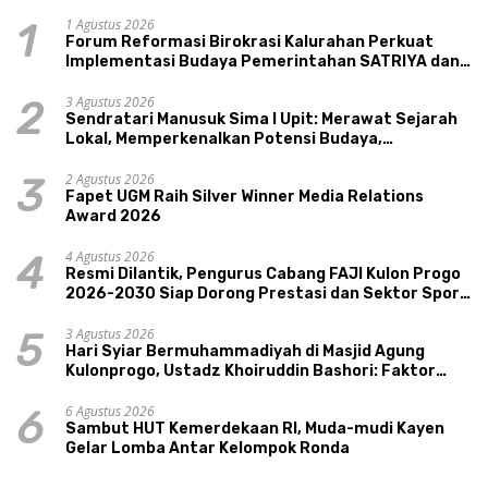
1 Agustus 2026
1
Forum Reformasi Birokrasi Kalurahan Perkuat
Implementasi Budaya Pemerintahan SATRIYA dan
Nilai Kepamongan DIY
3 Agustus 2026
2
Sendratari Manusuk Sima I Upit: Merawat Sejarah
Lokal, Memperkenalkan Potensi Budaya,
Pariwisata, dan Ekologi Klaten
2 Agustus 2026
3
Fapet UGM Raih Silver Winner Media Relations
Award 2026
4 Agustus 2026
4
Resmi Dilantik, Pengurus Cabang FAJI Kulon Progo
2026-2030 Siap Dorong Prestasi dan Sektor Sport
Tourism Sungai Progo
3 Agustus 2026
5
Hari Syiar Bermuhammadiyah di Masjid Agung
Kulonprogo, Ustadz Khoiruddin Bashori: Faktor
Utama Keluarga Sakinah Adalah Agama
6 Agustus 2026
6
Sambut HUT Kemerdekaan RI, Muda-mudi Kayen
Gelar Lomba Antar Kelompok Ronda