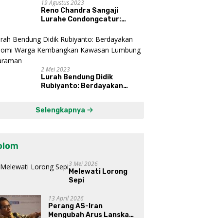
19 Agustus 2023
Reno Chandra Sangaji
Lurahe Condongcatur:
Bekerja Keras, Nikmati
Proses, Dengarkan Suara
Masyarakat, dan Syukuri
Hasil
2 Mei 2023
Lurah Bendung Didik
Rubiyanto: Berdayakan
Ekonomi Warga Kembangkan
Kawasan Lumbung
Selengkapnya
Mataraman
olom
3 Mei 2026
Melewati Lorong
Sepi
13 April 2026
Perang AS-Iran
Mengubah Arus Lanskap