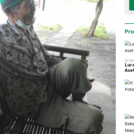
Pro
22 Ja
Lur
Aset