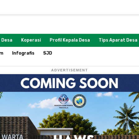
 Desa
Koperasi
Profil Kepala Desa
Tips Aparat Desa
om
Infografis
SJD
ADVERTISEMENT