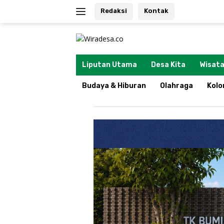
Langsung
Redaksi
Kontak
ke
konten
tutup
Liputan Utama
Desa Kita
Wisata
Budaya & Hiburan
Olahraga
Kol