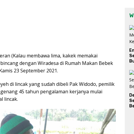
W
E
eran (Kalau membawa lima, kakek memakai
Se
Bu
erbincang dengan Wiradesa di Rumah Makan Bebek
 Kamis 23 September 2021.
eh di lincak yang sudah dibeli Pak Widodo, pemilik
ngenang 45 tahun pengalaman kerjanya mulai
D
 lincak.
S
Be