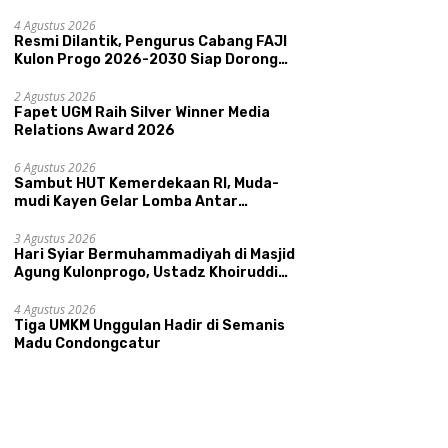
Memperkenalkan Potensi Budaya,
Pariwisata, dan Ekologi Klaten
4 Agustus 2026
Resmi Dilantik, Pengurus Cabang FAJI
Kulon Progo 2026-2030 Siap Dorong
Prestasi dan Sektor Sport Tourism
Sungai Progo
2 Agustus 2026
Fapet UGM Raih Silver Winner Media
Relations Award 2026
6 Agustus 2026
Sambut HUT Kemerdekaan RI, Muda-
mudi Kayen Gelar Lomba Antar
Kelompok Ronda
3 Agustus 2026
Hari Syiar Bermuhammadiyah di Masjid
Agung Kulonprogo, Ustadz Khoiruddin
Bashori: Faktor Utama Keluarga
Sakinah Adalah Agama
4 Agustus 2026
Tiga UMKM Unggulan Hadir di Semanis
Madu Condongcatur