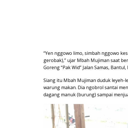
“Yen nggowo limo, simbah nggowo kes
gerobak),” ujar Mbah Mujiman saat b
Goreng “Pak Wid” Jalan Samas, Bantul,
Siang itu Mbah Mujiman duduk leyeh-ley
warung makan. Dia ngobrol santai me
dagang manuk (burung) sampai menjual