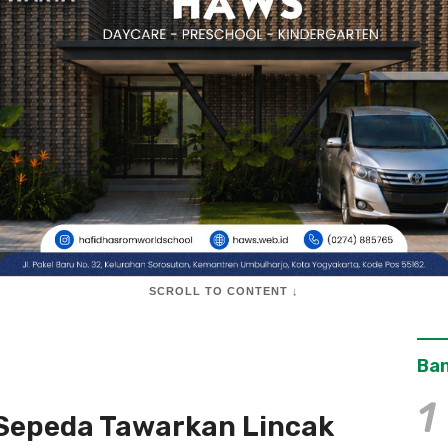
SCROLL TO CONTENT ↓
Ban
1
 Sepeda Tawarkan Lincak