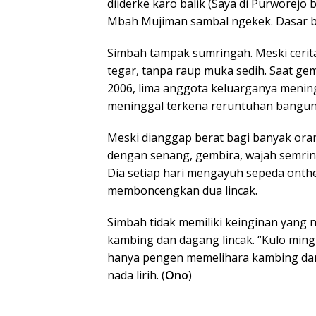
diiderke karo balik (Saya di Purworejo bel
Mbah Mujiman sambal ngekek. Dasar b
Simbah tampak sumringah. Meski cerita
tegar, tanpa raup muka sedih. Saat g
2006, lima anggota keluarganya mening
meninggal terkena reruntuhan bangun
Meski dianggap berat bagi banyak ora
dengan senang, gembira, wajah semri
Dia setiap hari mengayuh sepeda onthe
memboncengkan dua lincak.
Simbah tidak memiliki keinginan yang
kambing dan dagang lincak. “Kulo ming
hanya pengen memelihara kambing dan
nada lirih. (
Ono
)