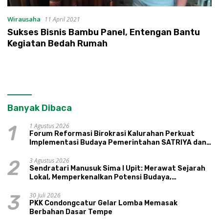
Wirausaha
11 April 2021
Sukses Bisnis Bambu Panel, Entengan Bantu
Kegiatan Bedah Rumah
Banyak Dibaca
1 Agustus 2026
1
Forum Reformasi Birokrasi Kalurahan Perkuat
Implementasi Budaya Pemerintahan SATRIYA dan
Nilai Kepamongan DIY
3 Agustus 2026
2
Sendratari Manusuk Sima I Upit: Merawat Sejarah
Lokal, Memperkenalkan Potensi Budaya,
Pariwisata, dan Ekologi Klaten
30 Juli 2026
3
PKK Condongcatur Gelar Lomba Memasak
Berbahan Dasar Tempe