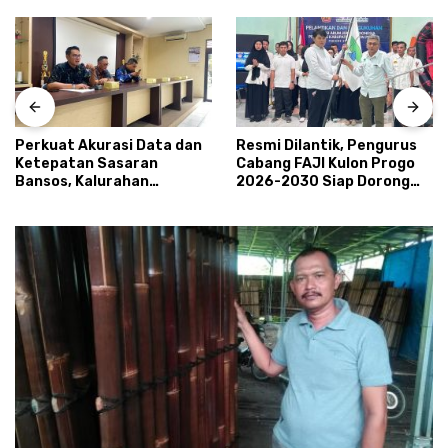
Perkuat Akurasi Data dan
Resmi Dilantik, Pengurus
Ketepatan Sasaran
Cabang FAJI Kulon Progo
Bansos, Kalurahan
2026-2030 Siap Dorong
Condongcatur Tingkatkan
Prestasi dan Sektor Sport
Kapasitas 30 Agen
Tourism Sungai Progo
Perlinsos