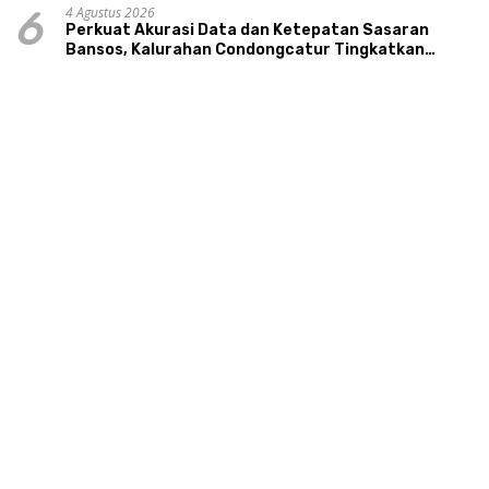
4 Agustus 2026
6
Perkuat Akurasi Data dan Ketepatan Sasaran
Bansos, Kalurahan Condongcatur Tingkatkan
Kapasitas 30 Agen Perlinsos