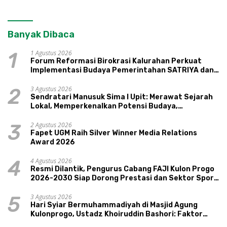
Banyak Dibaca
1 Agustus 2026
1
Forum Reformasi Birokrasi Kalurahan Perkuat
Implementasi Budaya Pemerintahan SATRIYA dan
Nilai Kepamongan DIY
3 Agustus 2026
2
Sendratari Manusuk Sima I Upit: Merawat Sejarah
Lokal, Memperkenalkan Potensi Budaya,
Pariwisata, dan Ekologi Klaten
2 Agustus 2026
3
Fapet UGM Raih Silver Winner Media Relations
Award 2026
4 Agustus 2026
4
Resmi Dilantik, Pengurus Cabang FAJI Kulon Progo
2026-2030 Siap Dorong Prestasi dan Sektor Sport
Tourism Sungai Progo
3 Agustus 2026
5
Hari Syiar Bermuhammadiyah di Masjid Agung
Kulonprogo, Ustadz Khoiruddin Bashori: Faktor
Utama Keluarga Sakinah Adalah Agama