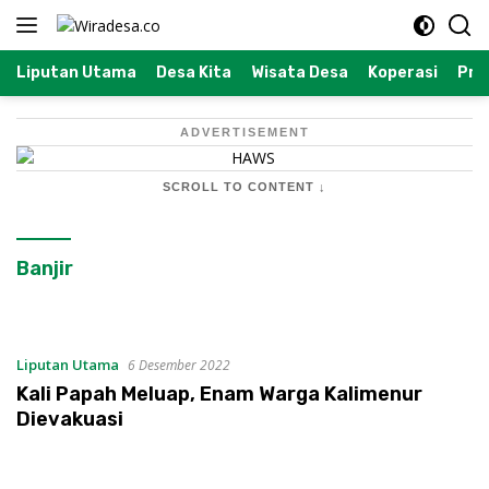
Langsung
ke
konten
Liputan Utama
Desa Kita
Wisata Desa
Koperasi
Prof
ADVERTISEMENT
SCROLL TO CONTENT ↓
Banjir
Liputan Utama
6 Desember 2022
Kali Papah Meluap, Enam Warga Kalimenur
Dievakuasi