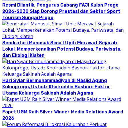
Resmi Dilantik, Pengurus Cabang FAJI Kulon Progo
2026-2030 Siap Dorong Prestasi dan Sektor Sport
Tourism Sungai Progo
Sendratari Manusuk Sima I Upit: Merawat Sejarah
Lokal, Memperkenalkan Potensi Budaya, Pariwisata,
dan Ekologi Klaten
Hari Syiar Bermuhammadiyah di Masjid Agung
Kulonprogo, Ustadz Khoiruddin Bashori: Faktor
Utama Keluarga Sakinah Adalah Agama
Fapet UGM Raih Silver Winner Media Relations Award
2026