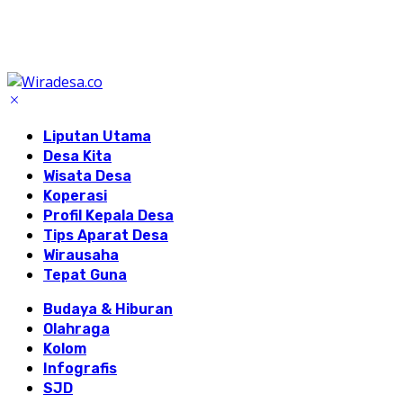
Liputan Utama
Desa Kita
Wisata Desa
Koperasi
Profil Kepala Desa
Tips Aparat Desa
Wirausaha
Tepat Guna
Budaya & Hiburan
Olahraga
Kolom
Infografis
SJD