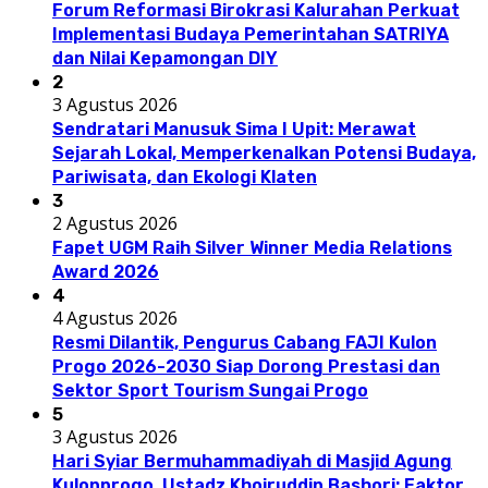
Forum Reformasi Birokrasi Kalurahan Perkuat
Implementasi Budaya Pemerintahan SATRIYA
dan Nilai Kepamongan DIY
2
3 Agustus 2026
Sendratari Manusuk Sima I Upit: Merawat
Sejarah Lokal, Memperkenalkan Potensi Budaya,
Pariwisata, dan Ekologi Klaten
3
2 Agustus 2026
Fapet UGM Raih Silver Winner Media Relations
Award 2026
4
4 Agustus 2026
Resmi Dilantik, Pengurus Cabang FAJI Kulon
Progo 2026-2030 Siap Dorong Prestasi dan
Sektor Sport Tourism Sungai Progo
5
3 Agustus 2026
Hari Syiar Bermuhammadiyah di Masjid Agung
Kulonprogo, Ustadz Khoiruddin Bashori: Faktor