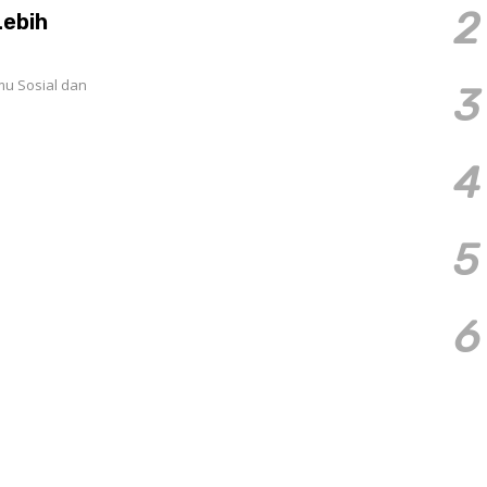
2
Lebih
mu Sosial dan
3
4
5
6