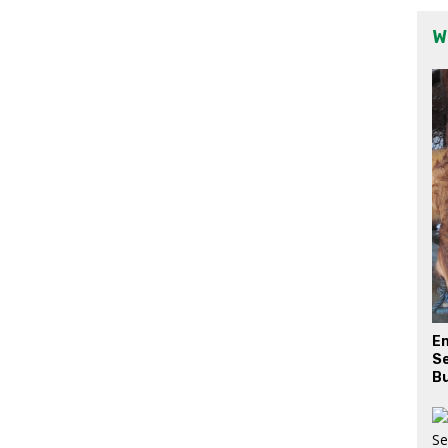
W
E
Se
Bu