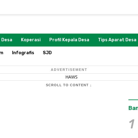
 Desa
Koperasi
Profil Kepala Desa
Tips Aparat Desa
om
Infografis
SJD
ADVERTISEMENT
SCROLL TO CONTENT ↓
Ban
1