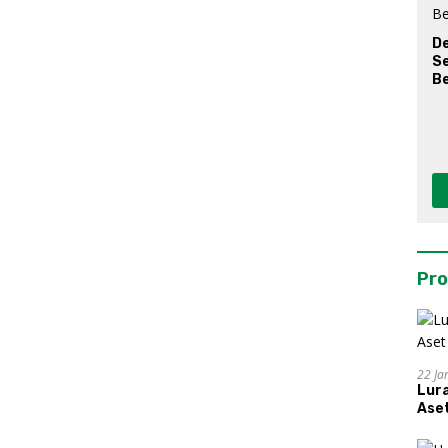
D
S
Be
Pro
22 Ja
Lur
Aset