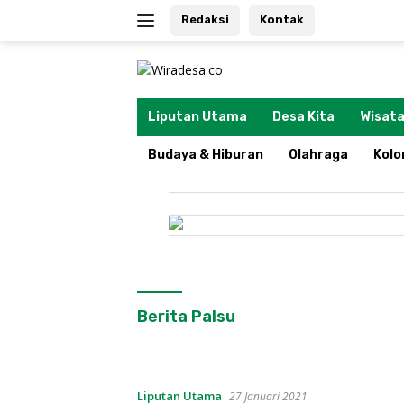
Langsung
Redaksi
Kontak
ke
konten
tutup
Liputan Utama
Desa Kita
Wisata
Budaya & Hiburan
Olahraga
Kol
Berita Palsu
Liputan Utama
27 Januari 2021