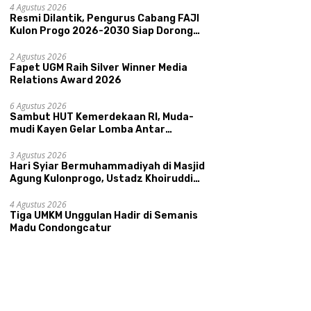
Pariwisata, dan Ekologi Klaten
4 Agustus 2026
Resmi Dilantik, Pengurus Cabang FAJI
Kulon Progo 2026-2030 Siap Dorong
Prestasi dan Sektor Sport Tourism
Sungai Progo
2 Agustus 2026
Fapet UGM Raih Silver Winner Media
Relations Award 2026
6 Agustus 2026
Sambut HUT Kemerdekaan RI, Muda-
mudi Kayen Gelar Lomba Antar
Kelompok Ronda
3 Agustus 2026
Hari Syiar Bermuhammadiyah di Masjid
Agung Kulonprogo, Ustadz Khoiruddin
Bashori: Faktor Utama Keluarga
Sakinah Adalah Agama
4 Agustus 2026
Tiga UMKM Unggulan Hadir di Semanis
Madu Condongcatur