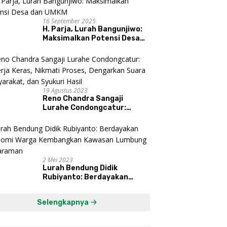
16 September 2025
H. Parja, Lurah Bangunjiwo:
Maksimalkan Potensi Desa
dan UMKM
19 Agustus 2023
Reno Chandra Sangaji
Lurahe Condongcatur:
Bekerja Keras, Nikmati
Proses, Dengarkan Suara
Masyarakat, dan Syukuri
Hasil
2 Mei 2023
Lurah Bendung Didik
Rubiyanto: Berdayakan
Ekonomi Warga Kembangkan
Kawasan Lumbung
Selengkapnya
Mataraman