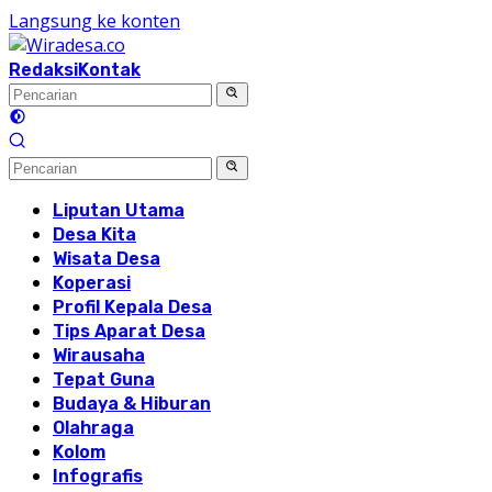
Langsung ke konten
Redaksi
Kontak
Liputan Utama
Desa Kita
Wisata Desa
Koperasi
Profil Kepala Desa
Tips Aparat Desa
Wirausaha
Tepat Guna
Budaya & Hiburan
Olahraga
Kolom
Infografis