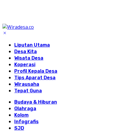
Liputan Utama
Desa Kita
Wisata Desa
Koperasi
Profil Kepala Desa
Tips Aparat Desa
Wirausaha
Tepat Guna
Budaya & Hiburan
Olahraga
Kolom
Infografis
SJD