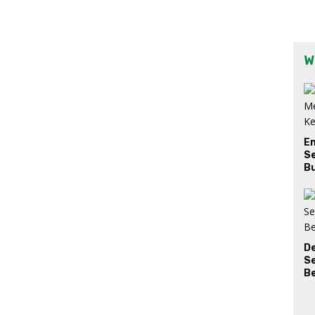
W
E
Se
Bu
D
S
Be