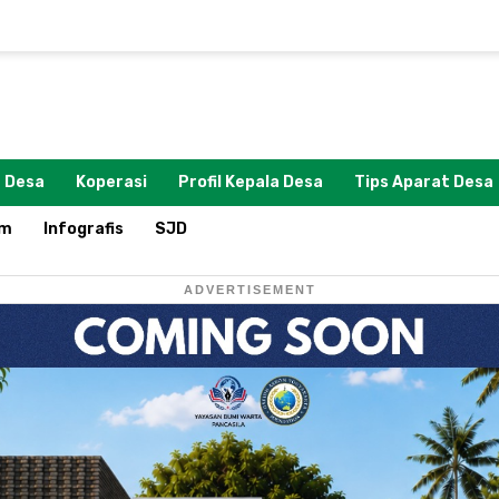
 Desa
Koperasi
Profil Kepala Desa
Tips Aparat Desa
om
Infografis
SJD
ADVERTISEMENT