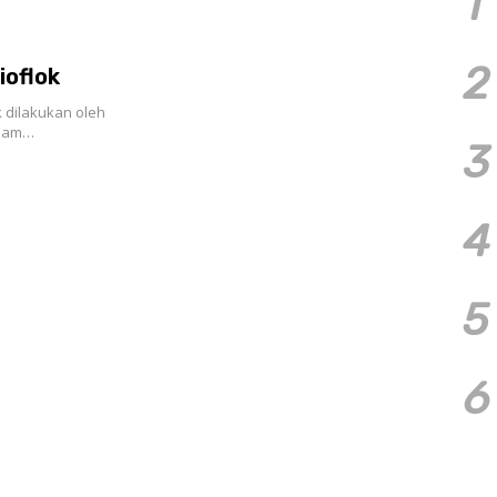
1
2
ioflok
 dilakukan oleh
aham…
3
4
5
6