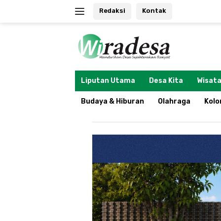
Langsung
Redaksi
Kontak
ke
konten
tutup
Liputan Utama
Desa Kita
Wisata
Budaya & Hiburan
Olahraga
Kol