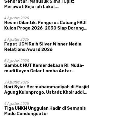
Sendratari Manusuk Sima I Upit:
Merawat Sejarah Lokal,
Memperkenalkan Potensi Budaya,
Pariwisata, dan Ekologi Klaten
4 Agustus 2026
Resmi Dilantik, Pengurus Cabang FAJI
Kulon Progo 2026-2030 Siap Dorong
Prestasi dan Sektor Sport Tourism
Sungai Progo
2 Agustus 2026
Fapet UGM Raih Silver Winner Media
Relations Award 2026
6 Agustus 2026
Sambut HUT Kemerdekaan RI, Muda-
mudi Kayen Gelar Lomba Antar
Kelompok Ronda
3 Agustus 2026
Hari Syiar Bermuhammadiyah di Masjid
Agung Kulonprogo, Ustadz Khoiruddin
Bashori: Faktor Utama Keluarga
Sakinah Adalah Agama
4 Agustus 2026
Tiga UMKM Unggulan Hadir di Semanis
Madu Condongcatur