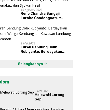
19 Agustus 2023
Reno Chandra Sangaji
Lurahe Condongcatur:
Bekerja Keras, Nikmati
Proses, Dengarkan Suara
Masyarakat, dan Syukuri
Hasil
2 Mei 2023
Lurah Bendung Didik
Rubiyanto: Berdayakan
Ekonomi Warga Kembangkan
Kawasan Lumbung
Selengkapnya
Mataraman
olom
3 Mei 2026
Melewati Lorong
Sepi