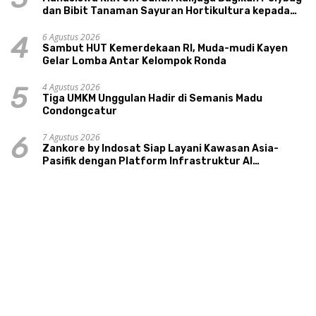
dan Bibit Tanaman Sayuran Hortikultura kepada
Warga Ngipikrejo 1
6 Agustus 2026
4
Sambut HUT Kemerdekaan RI, Muda-mudi Kayen
Gelar Lomba Antar Kelompok Ronda
4 Agustus 2026
5
Tiga UMKM Unggulan Hadir di Semanis Madu
Condongcatur
7 Agustus 2026
6
Zankore by Indosat Siap Layani Kawasan Asia-
Pasifik dengan Platform Infrastruktur AI
Terintegerasi