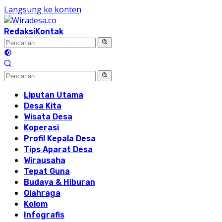
Langsung ke konten
Redaksi
Kontak
Liputan Utama
Desa Kita
Wisata Desa
Koperasi
Profil Kepala Desa
Tips Aparat Desa
Wirausaha
Tepat Guna
Budaya & Hiburan
Olahraga
Kolom
Infografis