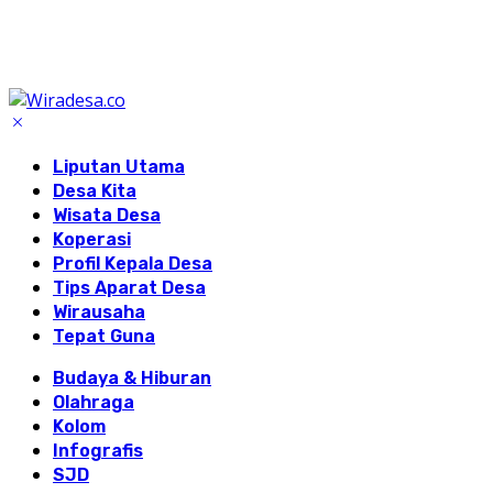
Liputan Utama
Desa Kita
Wisata Desa
Koperasi
Profil Kepala Desa
Tips Aparat Desa
Wirausaha
Tepat Guna
Budaya & Hiburan
Olahraga
Kolom
Infografis
SJD