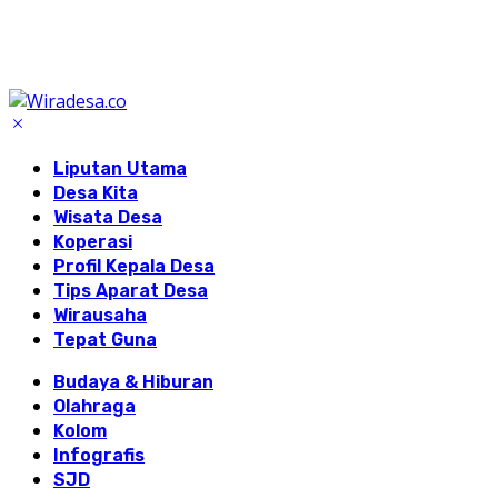
Liputan Utama
Desa Kita
Wisata Desa
Koperasi
Profil Kepala Desa
Tips Aparat Desa
Wirausaha
Tepat Guna
Budaya & Hiburan
Olahraga
Kolom
Infografis
SJD