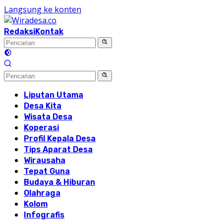
Langsung ke konten
Redaksi
Kontak
Liputan Utama
Desa Kita
Wisata Desa
Koperasi
Profil Kepala Desa
Tips Aparat Desa
Wirausaha
Tepat Guna
Budaya & Hiburan
Olahraga
Kolom
Infografis