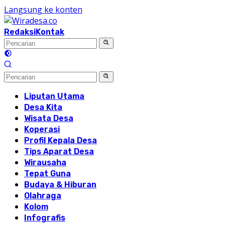
Langsung ke konten
Redaksi
Kontak
Liputan Utama
Desa Kita
Wisata Desa
Koperasi
Profil Kepala Desa
Tips Aparat Desa
Wirausaha
Tepat Guna
Budaya & Hiburan
Olahraga
Kolom
Infografis