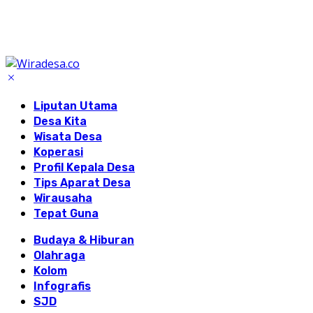
Liputan Utama
Desa Kita
Wisata Desa
Koperasi
Profil Kepala Desa
Tips Aparat Desa
Wirausaha
Tepat Guna
Budaya & Hiburan
Olahraga
Kolom
Infografis
SJD