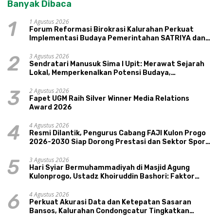
Banyak Dibaca
1 Agustus 2026
1
Forum Reformasi Birokrasi Kalurahan Perkuat
Implementasi Budaya Pemerintahan SATRIYA dan
Nilai Kepamongan DIY
3 Agustus 2026
2
Sendratari Manusuk Sima I Upit: Merawat Sejarah
Lokal, Memperkenalkan Potensi Budaya,
Pariwisata, dan Ekologi Klaten
2 Agustus 2026
3
Fapet UGM Raih Silver Winner Media Relations
Award 2026
4 Agustus 2026
4
Resmi Dilantik, Pengurus Cabang FAJI Kulon Progo
2026-2030 Siap Dorong Prestasi dan Sektor Sport
Tourism Sungai Progo
3 Agustus 2026
5
Hari Syiar Bermuhammadiyah di Masjid Agung
Kulonprogo, Ustadz Khoiruddin Bashori: Faktor
Utama Keluarga Sakinah Adalah Agama
4 Agustus 2026
6
Perkuat Akurasi Data dan Ketepatan Sasaran
Bansos, Kalurahan Condongcatur Tingkatkan