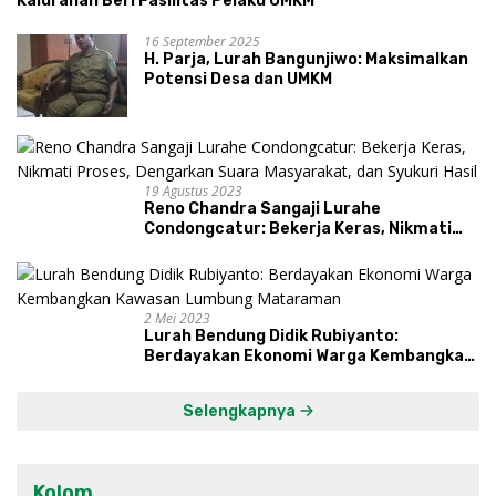
Kalurahan Beri Fasilitas Pelaku UMKM
16 September 2025
H. Parja, Lurah Bangunjiwo: Maksimalkan
Potensi Desa dan UMKM
19 Agustus 2023
Reno Chandra Sangaji Lurahe
Condongcatur: Bekerja Keras, Nikmati
Proses, Dengarkan Suara Masyarakat,
dan Syukuri Hasil
2 Mei 2023
Lurah Bendung Didik Rubiyanto:
Berdayakan Ekonomi Warga Kembangkan
Kawasan Lumbung Mataraman
Selengkapnya
Kolom