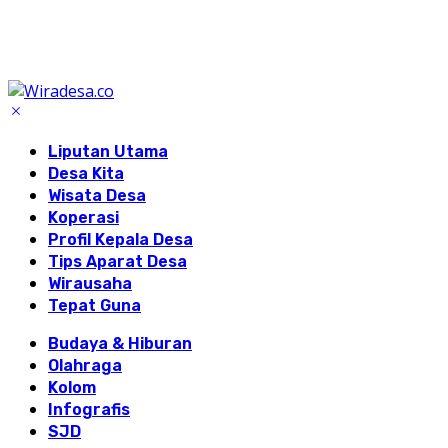
Liputan Utama
Desa Kita
Wisata Desa
Koperasi
Profil Kepala Desa
Tips Aparat Desa
Wirausaha
Tepat Guna
Budaya & Hiburan
Olahraga
Kolom
Infografis
SJD