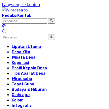
Langsung ke konten
Redaksi
Kontak
Liputan Utama
Desa Kita
Wisata Desa
Koperasi
Profil Kepala Desa
Tips Aparat Desa
Wirausaha
Tepat Guna
Budaya & Hiburan
Olahraga
Kolom
Infografis