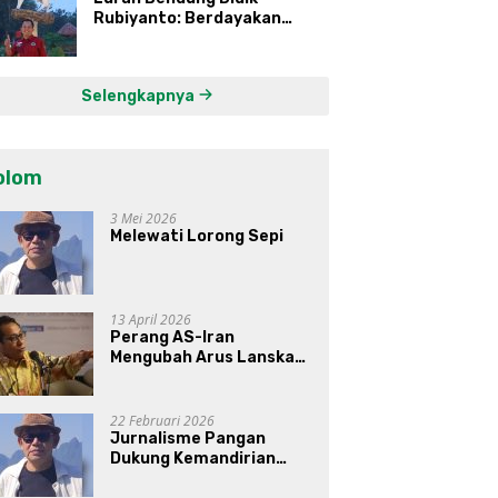
Rubiyanto: Berdayakan
Ekonomi Warga Kembangkan
Kawasan Lumbung
Mataraman
Selengkapnya
olom
3 Mei 2026
Melewati Lorong Sepi
13 April 2026
Perang AS-Iran
Mengubah Arus Lanskap
Dunia, Posisi Indonesia Di
Bawah Kepemimpinan
Prabowo-Gibran?
22 Februari 2026
Jurnalisme Pangan
Dukung Kemandirian
Pangan di Indonesia