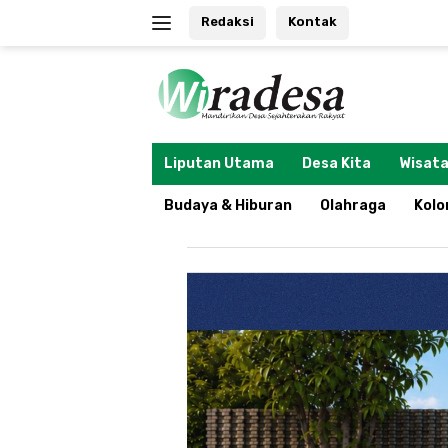
Langsung
Redaksi
Kontak
ke
konten
tutup
Liputan Utama
Desa Kita
Wisata
Budaya & Hiburan
Olahraga
Kol