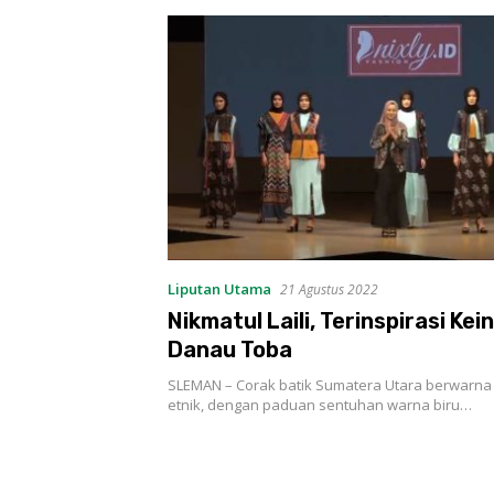
Liputan Utama
21 Agustus 2022
Nikmatul Laili, Terinspirasi Ke
Danau Toba
SLEMAN – Corak batik Sumatera Utara berwarna
etnik, dengan paduan sentuhan warna biru…