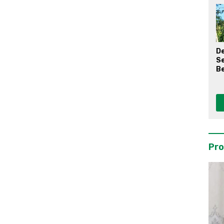
D
S
Be
Pro