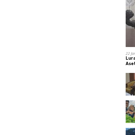
22 Ja
Lur
Aset