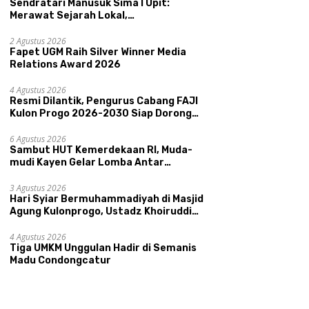
Sendratari Manusuk Sima I Upit:
Merawat Sejarah Lokal,
Memperkenalkan Potensi Budaya,
Pariwisata, dan Ekologi Klaten
2 Agustus 2026
Fapet UGM Raih Silver Winner Media
Relations Award 2026
4 Agustus 2026
Resmi Dilantik, Pengurus Cabang FAJI
Kulon Progo 2026-2030 Siap Dorong
Prestasi dan Sektor Sport Tourism
Sungai Progo
6 Agustus 2026
Sambut HUT Kemerdekaan RI, Muda-
mudi Kayen Gelar Lomba Antar
Kelompok Ronda
3 Agustus 2026
Hari Syiar Bermuhammadiyah di Masjid
Agung Kulonprogo, Ustadz Khoiruddin
Bashori: Faktor Utama Keluarga
Sakinah Adalah Agama
4 Agustus 2026
Tiga UMKM Unggulan Hadir di Semanis
Madu Condongcatur