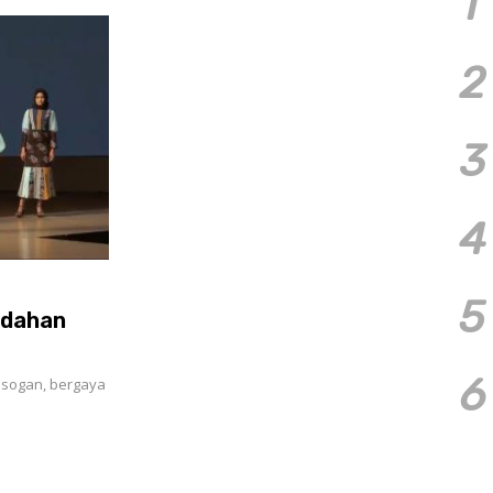
1
2
3
4
5
indahan
6
 sogan, bergaya