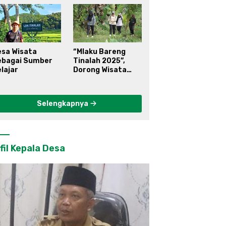
esa Wisata
“Mlaku Bareng
ebagai Sumber
Tinalah 2025”,
lajar
Dorong Wisata
Berkelanjutan di
Kulon Progo
Selengkapnya
fil Kepala Desa