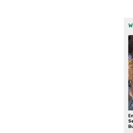
W
E
Se
Bu