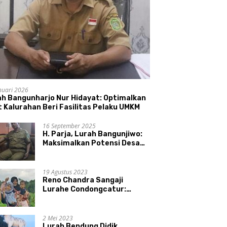
nuari 2026
ah Bangunharjo Nur Hidayat: Optimalkan
 Kalurahan Beri Fasilitas Pelaku UMKM
16 September 2025
H. Parja, Lurah Bangunjiwo:
Maksimalkan Potensi Desa
dan UMKM
19 Agustus 2023
Reno Chandra Sangaji
Lurahe Condongcatur:
Bekerja Keras, Nikmati
Proses, Dengarkan Suara
Masyarakat, dan Syukuri
2 Mei 2023
Hasil
Lurah Bendung Didik