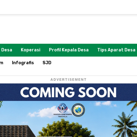
 Desa
Koperasi
Profil Kepala Desa
Tips Aparat Desa
om
Infografis
SJD
ADVERTISEMENT