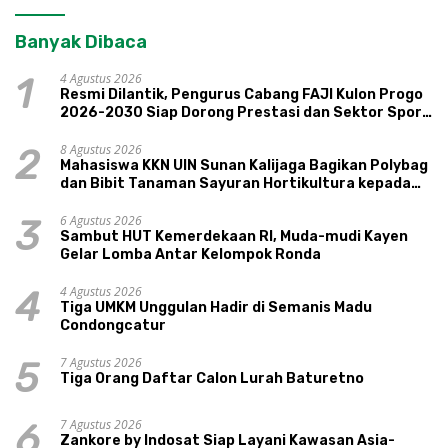
Banyak Dibaca
4 Agustus 2026
1
Resmi Dilantik, Pengurus Cabang FAJI Kulon Progo
2026-2030 Siap Dorong Prestasi dan Sektor Sport
Tourism Sungai Progo
8 Agustus 2026
2
Mahasiswa KKN UIN Sunan Kalijaga Bagikan Polybag
dan Bibit Tanaman Sayuran Hortikultura kepada
Warga Ngipikrejo 1
6 Agustus 2026
3
Sambut HUT Kemerdekaan RI, Muda-mudi Kayen
Gelar Lomba Antar Kelompok Ronda
4 Agustus 2026
4
Tiga UMKM Unggulan Hadir di Semanis Madu
Condongcatur
7 Agustus 2026
5
Tiga Orang Daftar Calon Lurah Baturetno
7 Agustus 2026
6
Zankore by Indosat Siap Layani Kawasan Asia-