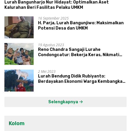
Lurah Bangunharjo Nur Hidayat: Optimalkan Aset
Kalurahan Beri Fasilitas Pelaku UMKM
16 September 2025
H. Parja, Lurah Bangunjiwo: Maksimalkan
Potensi Desa dan UMKM
19 Agustus 2023
Reno Chandra Sangaji Lurahe
Condongcatur: Bekerja Keras, Nikmati
Proses, Dengarkan Suara Masyarakat,
dan Syukuri Hasil
2 Mei 2023
Lurah Bendung Didik Rubiyanto:
Berdayakan Ekonomi Warga Kembangkan
Kawasan Lumbung Mataraman
Selengkapnya
Kolom