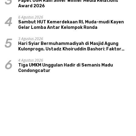
3
Fapet UGM Raih Silver Winner Media Relations
Award 2026
6 Agustus 2026
4
Sambut HUT Kemerdekaan RI, Muda-mudi Kayen
Gelar Lomba Antar Kelompok Ronda
3 Agustus 2026
5
Hari Syiar Bermuhammadiyah di Masjid Agung
Kulonprogo, Ustadz Khoiruddin Bashori: Faktor
Utama Keluarga Sakinah Adalah Agama
4 Agustus 2026
6
Tiga UMKM Unggulan Hadir di Semanis Madu
Condongcatur