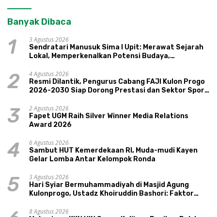
Banyak Dibaca
3 Agustus 2026
1
Sendratari Manusuk Sima I Upit: Merawat Sejarah
Lokal, Memperkenalkan Potensi Budaya,
Pariwisata, dan Ekologi Klaten
4 Agustus 2026
2
Resmi Dilantik, Pengurus Cabang FAJI Kulon Progo
2026-2030 Siap Dorong Prestasi dan Sektor Sport
Tourism Sungai Progo
2 Agustus 2026
3
Fapet UGM Raih Silver Winner Media Relations
Award 2026
6 Agustus 2026
4
Sambut HUT Kemerdekaan RI, Muda-mudi Kayen
Gelar Lomba Antar Kelompok Ronda
3 Agustus 2026
5
Hari Syiar Bermuhammadiyah di Masjid Agung
Kulonprogo, Ustadz Khoiruddin Bashori: Faktor
Utama Keluarga Sakinah Adalah Agama
8 Agustus 2026