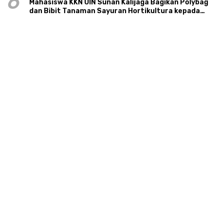
6
Mahasiswa KKN UIN Sunan Kalijaga Bagikan Polybag
dan Bibit Tanaman Sayuran Hortikultura kepada
Warga Ngipikrejo 1