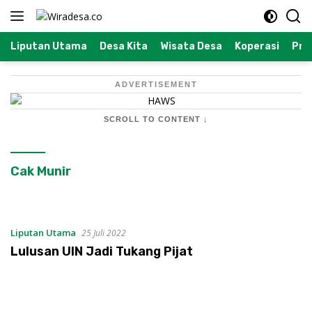
Langsung
ke
konten
Liputan Utama
Desa Kita
Wisata Desa
Koperasi
Prof
ADVERTISEMENT
SCROLL TO CONTENT ↓
Cak Munir
Liputan Utama
25 Juli 2022
Lulusan UIN Jadi Tukang Pijat