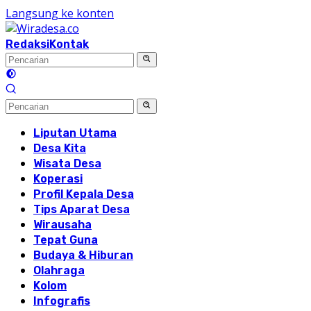
Langsung ke konten
Redaksi
Kontak
Liputan Utama
Desa Kita
Wisata Desa
Koperasi
Profil Kepala Desa
Tips Aparat Desa
Wirausaha
Tepat Guna
Budaya & Hiburan
Olahraga
Kolom
Infografis