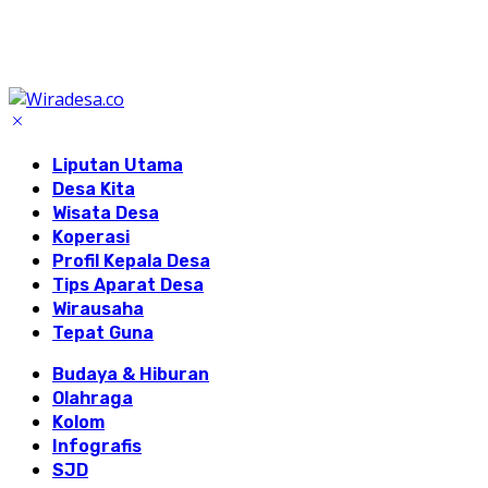
Liputan Utama
Desa Kita
Wisata Desa
Koperasi
Profil Kepala Desa
Tips Aparat Desa
Wirausaha
Tepat Guna
Budaya & Hiburan
Olahraga
Kolom
Infografis
SJD