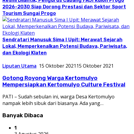
Resmi Dilantik, Pengurus Cabang FAJI Kulon Progo
2026-2030 Siap Dorong Prestasi dan Sektor Sport
Tourism Sungai Progo
Sendratari Manusuk Sima I Upit: Merawat Sejarah
Lokal, Memperkenalkan Potensi Budaya, Pariwisata,
dan Ekologi Klaten
Liputan Utama
15 Oktober 2021
15 Oktober 2021
Gotong Royong Warga Kertomulyo
Mempersiapkan Kertomulyo Culture Festival
PATI – Sudah sebulan ini, warga Desa Kertomulyo
nampak lebih sibuk dari biasanya. Ada yang…
Banyak Dibaca
1
3 Agustus 2026