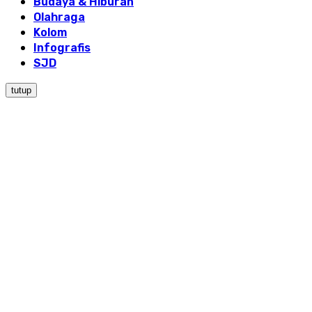
Budaya & Hiburan
Olahraga
Kolom
Infografis
SJD
tutup