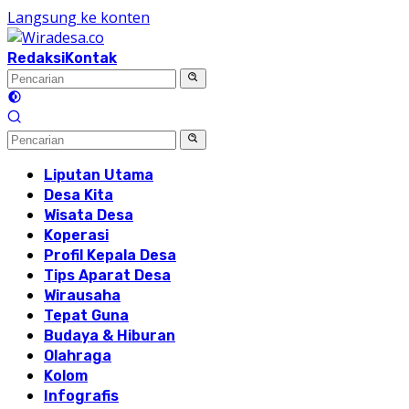
Langsung ke konten
Redaksi
Kontak
Liputan Utama
Desa Kita
Wisata Desa
Koperasi
Profil Kepala Desa
Tips Aparat Desa
Wirausaha
Tepat Guna
Budaya & Hiburan
Olahraga
Kolom
Infografis