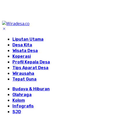
Liputan Utama
Desa Kita
Wisata Desa
Koperasi
Profil Kepala Desa
Tips Aparat Desa
Wirausaha
Tepat Guna
Budaya & Hiburan
Olahraga
Kolom
Infografis
SJD