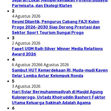
Sejarah Lokal, Memperkenalkan Potensi Budaya,
Pariwisata, dan Ekologi Klaten
2
4 Agustus 2026
Resmi Dilantik, Pengurus Cabang FAJI Kulon
Progo 2026-2030 Siap Dorong Prestasi dan
Sektor Sport Tourism Sungai Progo
3
2 Agustus 2026
Fapet UGM Raih Silver Winner Media Relations
Award 2026
4
6 Agustus 2026
6 Agustus 2026
Sambut HUT Kemerdekaan RI, Muda-mudi Kayen
Gelar Lomba Antar Kelompok Ronda
5
3 Agustus 2026
Hari Syiar Bermuhammadiyah di Masjid Agung
Kulonprogo, Ustadz Khoiruddin Bashori: Faktor
Utama Keluarga Sakinah Adalah Agama
6