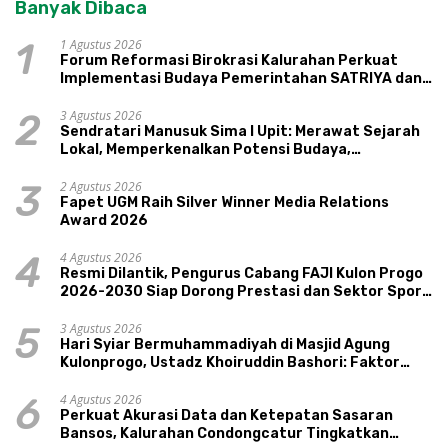
Banyak Dibaca
1 Agustus 2026
1
Forum Reformasi Birokrasi Kalurahan Perkuat
Implementasi Budaya Pemerintahan SATRIYA dan
Nilai Kepamongan DIY
3 Agustus 2026
2
Sendratari Manusuk Sima I Upit: Merawat Sejarah
Lokal, Memperkenalkan Potensi Budaya,
Pariwisata, dan Ekologi Klaten
2 Agustus 2026
3
Fapet UGM Raih Silver Winner Media Relations
Award 2026
4 Agustus 2026
4
Resmi Dilantik, Pengurus Cabang FAJI Kulon Progo
2026-2030 Siap Dorong Prestasi dan Sektor Sport
Tourism Sungai Progo
3 Agustus 2026
5
Hari Syiar Bermuhammadiyah di Masjid Agung
Kulonprogo, Ustadz Khoiruddin Bashori: Faktor
Utama Keluarga Sakinah Adalah Agama
4 Agustus 2026
6
Perkuat Akurasi Data dan Ketepatan Sasaran
Bansos, Kalurahan Condongcatur Tingkatkan