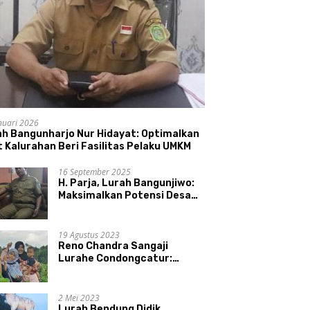
nuari 2026
ah Bangunharjo Nur Hidayat: Optimalkan
 Kalurahan Beri Fasilitas Pelaku UMKM
16 September 2025
H. Parja, Lurah Bangunjiwo:
Maksimalkan Potensi Desa
dan UMKM
19 Agustus 2023
Reno Chandra Sangaji
Lurahe Condongcatur:
Bekerja Keras, Nikmati
Proses, Dengarkan Suara
Masyarakat, dan Syukuri
2 Mei 2023
Hasil
Lurah Bendung Didik