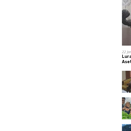
22 Ja
Lur
Aset