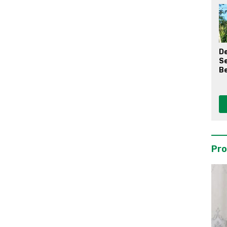
D
S
Be
Pro