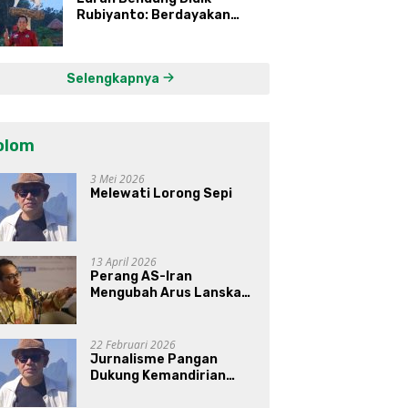
Rubiyanto: Berdayakan
Ekonomi Warga Kembangkan
Kawasan Lumbung
Mataraman
Selengkapnya
olom
3 Mei 2026
Melewati Lorong Sepi
13 April 2026
Perang AS-Iran
Mengubah Arus Lanskap
Dunia, Posisi Indonesia Di
Bawah Kepemimpinan
Prabowo-Gibran?
22 Februari 2026
Jurnalisme Pangan
Dukung Kemandirian
Pangan di Indonesia