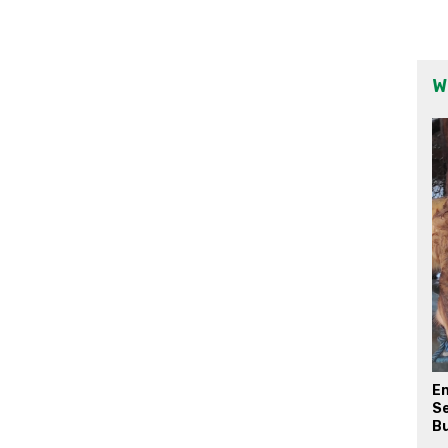
W
E
Se
Bu