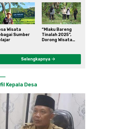
esa Wisata
“Mlaku Bareng
ebagai Sumber
Tinalah 2025”,
lajar
Dorong Wisata
Berkelanjutan di
Kulon Progo
Selengkapnya
fil Kepala Desa