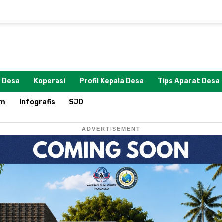
 Desa
Koperasi
Profil Kepala Desa
Tips Aparat Desa
om
Infografis
SJD
ADVERTISEMENT