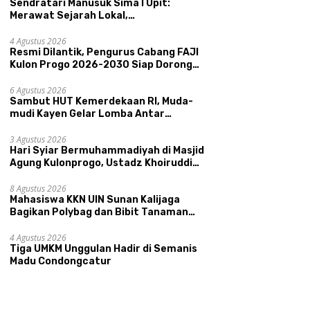
Sendratari Manusuk Sima I Upit:
Merawat Sejarah Lokal,
Memperkenalkan Potensi Budaya,
Pariwisata, dan Ekologi Klaten
4 Agustus 2026
Resmi Dilantik, Pengurus Cabang FAJI
Kulon Progo 2026-2030 Siap Dorong
Prestasi dan Sektor Sport Tourism
Sungai Progo
6 Agustus 2026
Sambut HUT Kemerdekaan RI, Muda-
mudi Kayen Gelar Lomba Antar
Kelompok Ronda
3 Agustus 2026
Hari Syiar Bermuhammadiyah di Masjid
Agung Kulonprogo, Ustadz Khoiruddin
Bashori: Faktor Utama Keluarga
Sakinah Adalah Agama
8 Agustus 2026
Mahasiswa KKN UIN Sunan Kalijaga
Bagikan Polybag dan Bibit Tanaman
Sayuran Hortikultura kepada Warga
Ngipikrejo 1
4 Agustus 2026
Tiga UMKM Unggulan Hadir di Semanis
Madu Condongcatur