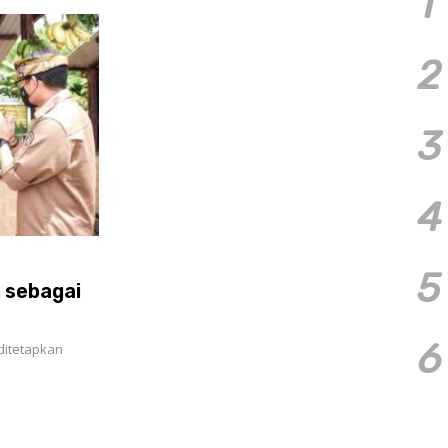
1
2
3
4
5
 sebagai
6
ditetapkan