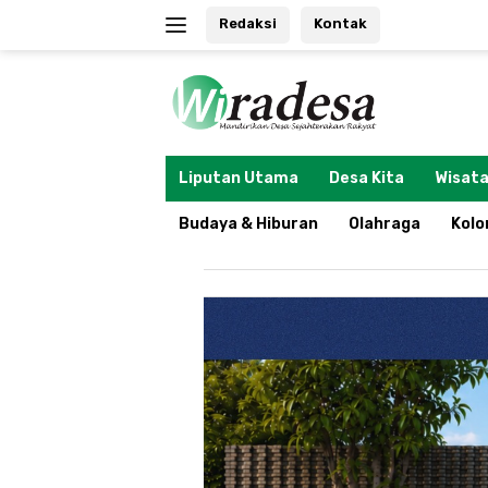
Langsung
Redaksi
Kontak
ke
konten
tutup
Liputan Utama
Desa Kita
Wisata
Budaya & Hiburan
Olahraga
Kol