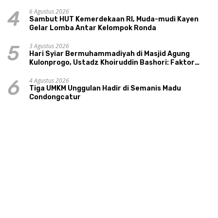
Tourism Sungai Progo
6 Agustus 2026
4
Sambut HUT Kemerdekaan RI, Muda-mudi Kayen
Gelar Lomba Antar Kelompok Ronda
3 Agustus 2026
5
Hari Syiar Bermuhammadiyah di Masjid Agung
Kulonprogo, Ustadz Khoiruddin Bashori: Faktor
Utama Keluarga Sakinah Adalah Agama
4 Agustus 2026
6
Tiga UMKM Unggulan Hadir di Semanis Madu
Condongcatur