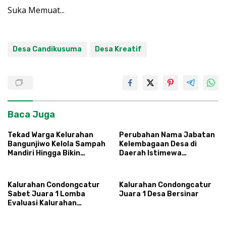
Suka
Memuat...
Desa Candikusuma
Desa Kreatif
Baca Juga
Tekad Warga Kelurahan
Perubahan Nama Jabatan
Bangunjiwo Kelola Sampah
Kelembagaan Desa di
Mandiri Hingga Bikin
Daerah Istimewa
Masterplan
Yogyakarta
Kalurahan Condongcatur
Kalurahan Condongcatur
Sabet Juara 1 Lomba
Juara 1 Desa Bersinar
Evaluasi Kalurahan
Inovatif 2024