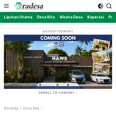
Langsung
ke
konten
Liputan Utama
Desa Kita
Wisata Desa
Koperasi
Prof
ADVERTISEMENT
SCROLL TO CONTENT ↓
Beranda
Desa Kita