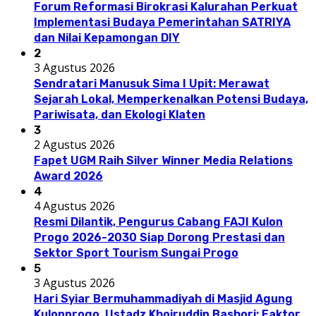
Forum Reformasi Birokrasi Kalurahan Perkuat
Implementasi Budaya Pemerintahan SATRIYA
dan Nilai Kepamongan DIY
2
3 Agustus 2026
Sendratari Manusuk Sima I Upit: Merawat
Sejarah Lokal, Memperkenalkan Potensi Budaya,
Pariwisata, dan Ekologi Klaten
3
2 Agustus 2026
Fapet UGM Raih Silver Winner Media Relations
Award 2026
4
4 Agustus 2026
Resmi Dilantik, Pengurus Cabang FAJI Kulon
Progo 2026-2030 Siap Dorong Prestasi dan
Sektor Sport Tourism Sungai Progo
5
3 Agustus 2026
Hari Syiar Bermuhammadiyah di Masjid Agung
Kulonprogo, Ustadz Khoiruddin Bashori: Faktor