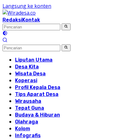
Langsung ke konten
Redaksi
Kontak
Liputan Utama
Desa Kita
Wisata Desa
Koperasi
Profil Kepala Desa
Tips Aparat Desa
Wirausaha
Tepat Guna
Budaya & Hiburan
Olahraga
Kolom
Infografis