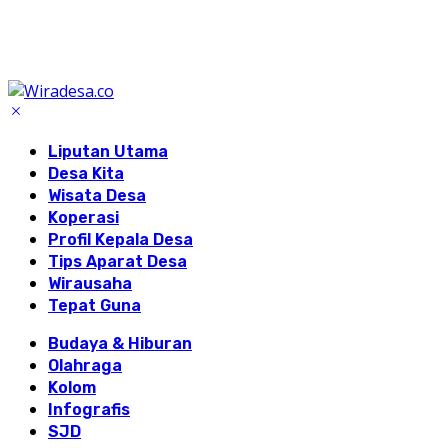
Liputan Utama
Desa Kita
Wisata Desa
Koperasi
Profil Kepala Desa
Tips Aparat Desa
Wirausaha
Tepat Guna
Budaya & Hiburan
Olahraga
Kolom
Infografis
SJD