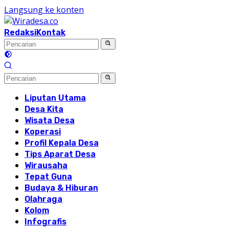
Langsung ke konten
Redaksi
Kontak
Liputan Utama
Desa Kita
Wisata Desa
Koperasi
Profil Kepala Desa
Tips Aparat Desa
Wirausaha
Tepat Guna
Budaya & Hiburan
Olahraga
Kolom
Infografis