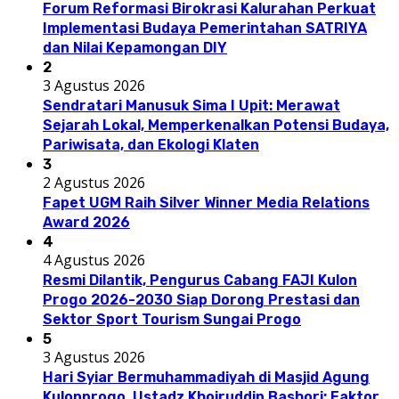
Forum Reformasi Birokrasi Kalurahan Perkuat
Implementasi Budaya Pemerintahan SATRIYA
dan Nilai Kepamongan DIY
2
3 Agustus 2026
Sendratari Manusuk Sima I Upit: Merawat
Sejarah Lokal, Memperkenalkan Potensi Budaya,
Pariwisata, dan Ekologi Klaten
3
2 Agustus 2026
Fapet UGM Raih Silver Winner Media Relations
Award 2026
4
4 Agustus 2026
Resmi Dilantik, Pengurus Cabang FAJI Kulon
Progo 2026-2030 Siap Dorong Prestasi dan
Sektor Sport Tourism Sungai Progo
5
3 Agustus 2026
Hari Syiar Bermuhammadiyah di Masjid Agung
Kulonprogo, Ustadz Khoiruddin Bashori: Faktor