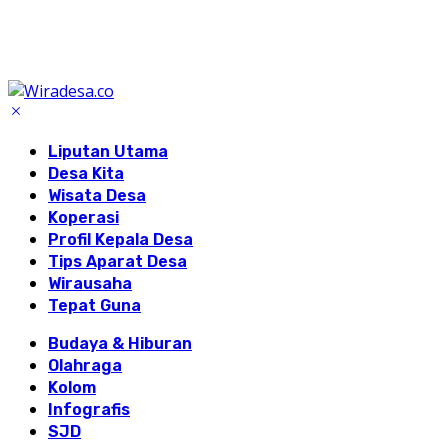
Liputan Utama
Desa Kita
Wisata Desa
Koperasi
Profil Kepala Desa
Tips Aparat Desa
Wirausaha
Tepat Guna
Budaya & Hiburan
Olahraga
Kolom
Infografis
SJD