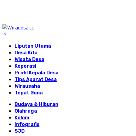
Liputan Utama
Desa Kita
Wisata Desa
Koperasi
Profil Kepala Desa
Tips Aparat Desa
Wirausaha
Tepat Guna
Budaya & Hiburan
Olahraga
Kolom
Infografis
SJD