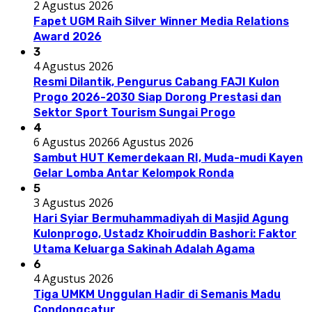
2 Agustus 2026
Fapet UGM Raih Silver Winner Media Relations
Award 2026
3
4 Agustus 2026
Resmi Dilantik, Pengurus Cabang FAJI Kulon
Progo 2026-2030 Siap Dorong Prestasi dan
Sektor Sport Tourism Sungai Progo
4
6 Agustus 2026
6 Agustus 2026
Sambut HUT Kemerdekaan RI, Muda-mudi Kayen
Gelar Lomba Antar Kelompok Ronda
5
3 Agustus 2026
Hari Syiar Bermuhammadiyah di Masjid Agung
Kulonprogo, Ustadz Khoiruddin Bashori: Faktor
Utama Keluarga Sakinah Adalah Agama
6
4 Agustus 2026
Tiga UMKM Unggulan Hadir di Semanis Madu
Condongcatur