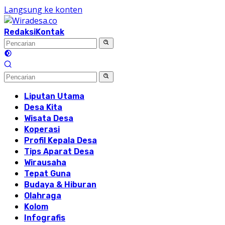
Langsung ke konten
Redaksi
Kontak
Liputan Utama
Desa Kita
Wisata Desa
Koperasi
Profil Kepala Desa
Tips Aparat Desa
Wirausaha
Tepat Guna
Budaya & Hiburan
Olahraga
Kolom
Infografis