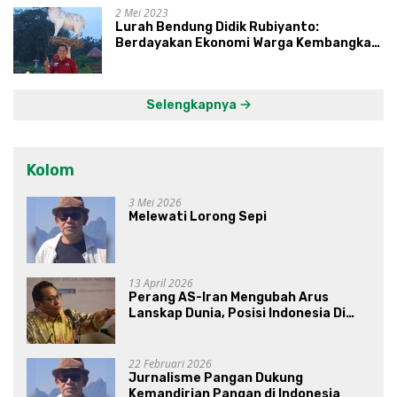
dan Syukuri Hasil
2 Mei 2023
Lurah Bendung Didik Rubiyanto:
Berdayakan Ekonomi Warga Kembangkan
Kawasan Lumbung Mataraman
Selengkapnya
Kolom
3 Mei 2026
Melewati Lorong Sepi
13 April 2026
Perang AS-Iran Mengubah Arus
Lanskap Dunia, Posisi Indonesia Di
Bawah Kepemimpinan Prabowo-
Gibran?
22 Februari 2026
Jurnalisme Pangan Dukung
Kemandirian Pangan di Indonesia