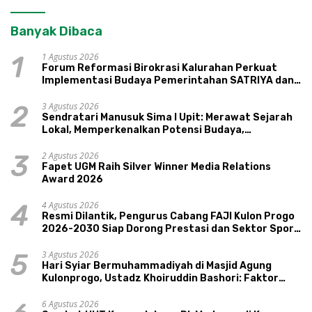
Banyak Dibaca
1 Agustus 2026
1
Forum Reformasi Birokrasi Kalurahan Perkuat
Implementasi Budaya Pemerintahan SATRIYA dan
Nilai Kepamongan DIY
3 Agustus 2026
2
Sendratari Manusuk Sima I Upit: Merawat Sejarah
Lokal, Memperkenalkan Potensi Budaya,
Pariwisata, dan Ekologi Klaten
2 Agustus 2026
3
Fapet UGM Raih Silver Winner Media Relations
Award 2026
4 Agustus 2026
4
Resmi Dilantik, Pengurus Cabang FAJI Kulon Progo
2026-2030 Siap Dorong Prestasi dan Sektor Sport
Tourism Sungai Progo
3 Agustus 2026
5
Hari Syiar Bermuhammadiyah di Masjid Agung
Kulonprogo, Ustadz Khoiruddin Bashori: Faktor
Utama Keluarga Sakinah Adalah Agama
6 Agustus 2026