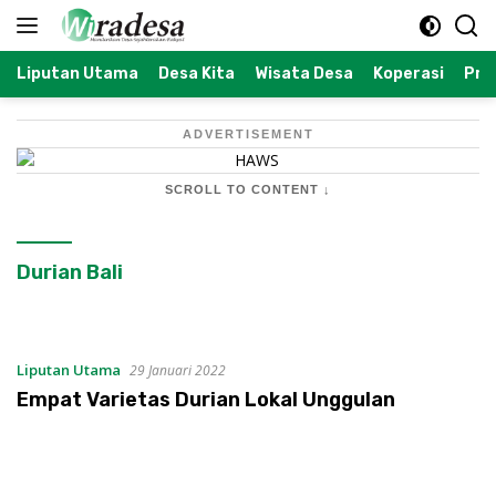
Langsung
ke
konten
Liputan Utama
Desa Kita
Wisata Desa
Koperasi
Prof
ADVERTISEMENT
SCROLL TO CONTENT ↓
Durian Bali
Liputan Utama
29 Januari 2022
Empat Varietas Durian Lokal Unggulan