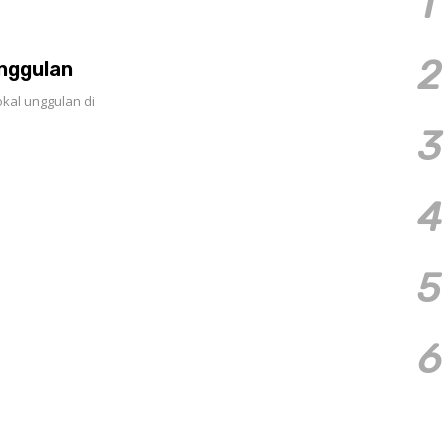
1
2
Unggulan
kal unggulan di
3
4
5
6