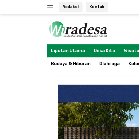
Langsung
Redaksi
Kontak
ke
konten
tutup
Liputan Utama
Desa Kita
Wisata
Budaya & Hiburan
Olahraga
Kol