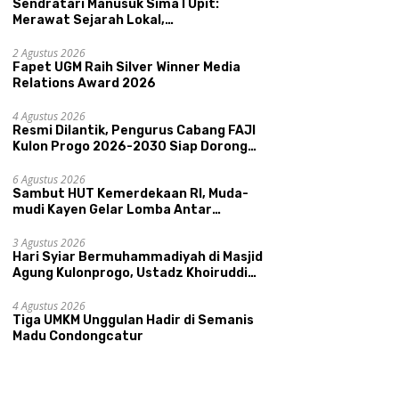
Sendratari Manusuk Sima I Upit:
Merawat Sejarah Lokal,
Memperkenalkan Potensi Budaya,
Pariwisata, dan Ekologi Klaten
2 Agustus 2026
Fapet UGM Raih Silver Winner Media
Relations Award 2026
4 Agustus 2026
Resmi Dilantik, Pengurus Cabang FAJI
Kulon Progo 2026-2030 Siap Dorong
Prestasi dan Sektor Sport Tourism
Sungai Progo
6 Agustus 2026
Sambut HUT Kemerdekaan RI, Muda-
mudi Kayen Gelar Lomba Antar
Kelompok Ronda
3 Agustus 2026
Hari Syiar Bermuhammadiyah di Masjid
Agung Kulonprogo, Ustadz Khoiruddin
Bashori: Faktor Utama Keluarga
Sakinah Adalah Agama
4 Agustus 2026
Tiga UMKM Unggulan Hadir di Semanis
Madu Condongcatur