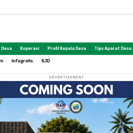
 Desa
Koperasi
Profil Kepala Desa
Tips Aparat Desa
om
Infografis
SJD
ADVERTISEMENT