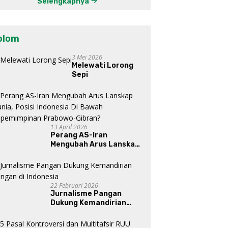
Selengkapnya
olom
3 Mei 2026
Melewati Lorong
Sepi
13 April 2026
Perang AS-Iran
Mengubah Arus Lanskap
Dunia, Posisi Indonesia Di
Bawah Kepemimpinan
Prabowo-Gibran?
22 Februari 2026
Jurnalisme Pangan
Dukung Kemandirian
Pangan di Indonesia