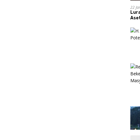
22 Ja
Lur
Aset