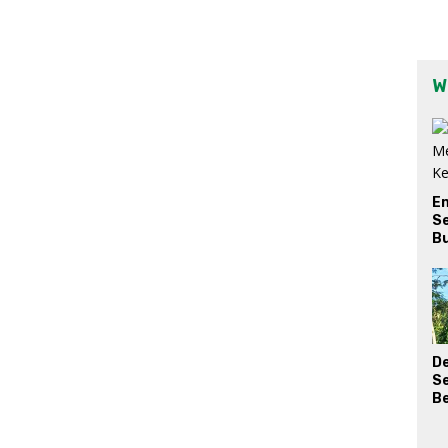
W
E
Se
Bu
D
S
Be