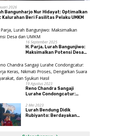
nuari 2026
ah Bangunharjo Nur Hidayat: Optimalkan
 Kalurahan Beri Fasilitas Pelaku UMKM
16 September 2025
H. Parja, Lurah Bangunjiwo:
Maksimalkan Potensi Desa
dan UMKM
19 Agustus 2023
Reno Chandra Sangaji
Lurahe Condongcatur:
Bekerja Keras, Nikmati
Proses, Dengarkan Suara
2 Mei 2023
Lurah Bendung Didik
Masyarakat, dan Syukuri
Rubiyanto: Berdayakan
Hasil
Ekonomi Warga Kembangkan
Kawasan Lumbung
Mataraman