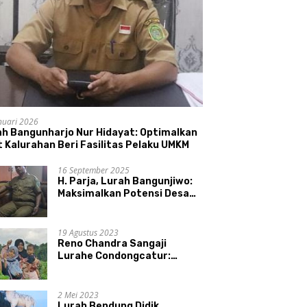
nuari 2026
ah Bangunharjo Nur Hidayat: Optimalkan
 Kalurahan Beri Fasilitas Pelaku UMKM
16 September 2025
H. Parja, Lurah Bangunjiwo:
Maksimalkan Potensi Desa
dan UMKM
19 Agustus 2023
Reno Chandra Sangaji
Lurahe Condongcatur:
Bekerja Keras, Nikmati
Proses, Dengarkan Suara
Masyarakat, dan Syukuri
2 Mei 2023
Hasil
Lurah Bendung Didik