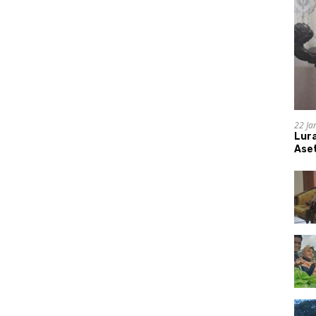
22 Ja
Lur
Aset