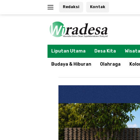
Langsung
Redaksi
Kontak
ke
konten
tutup
Liputan Utama
Desa Kita
Wisata
Budaya & Hiburan
Olahraga
Kol