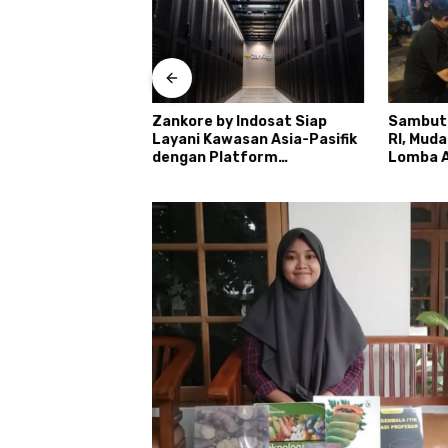
 Daftar Calon
Zankore by Indosat Siap
Sambut
retno
Layani Kawasan Asia-Pasifik
RI, Mud
dengan Platform
Lomba A
Infrastruktur AI
Ronda
Terintegerasi