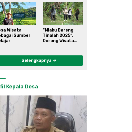
esa Wisata
“Mlaku Bareng
ebagai Sumber
Tinalah 2025”,
lajar
Dorong Wisata
Berkelanjutan di
Kulon Progo
Selengkapnya
fil Kepala Desa