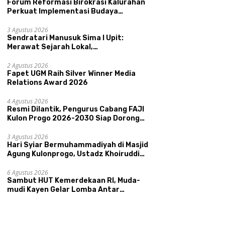
Forum Reformasi Birokrasi Kalurahan
Perkuat Implementasi Budaya
Pemerintahan SATRIYA dan Nilai
Kepamongan DIY
3 Agustus 2026
Sendratari Manusuk Sima I Upit:
Merawat Sejarah Lokal,
Memperkenalkan Potensi Budaya,
 UMKM Unggulan Hadir di
Perkuat Akurasi Data dan
R
Pariwisata, dan Ekologi Klaten
2 Agustus 2026
nis Madu
Ketepatan Sasaran Bansos,
C
Fapet UGM Raih Silver Winner Media
ongcatur
Kalurahan Condongcatur
2
Relations Award 2026
Tingkatkan Kapasitas 30
P
Agen Perlinsos
T
4 Agustus 2026
Resmi Dilantik, Pengurus Cabang FAJI
Kulon Progo 2026-2030 Siap Dorong
Prestasi dan Sektor Sport Tourism
Sungai Progo
3 Agustus 2026
Hari Syiar Bermuhammadiyah di Masjid
Agung Kulonprogo, Ustadz Khoiruddin
Bashori: Faktor Utama Keluarga
Sakinah Adalah Agama
6 Agustus 2026
Sambut HUT Kemerdekaan RI, Muda-
mudi Kayen Gelar Lomba Antar
Kelompok Ronda