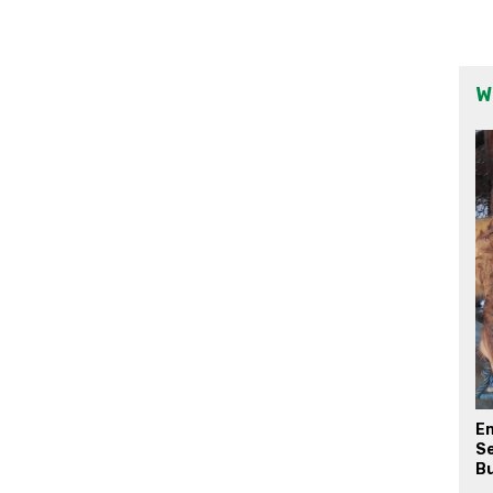
W
E
Se
Bu