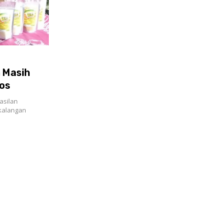
h Masih
os
asilan
kalangan