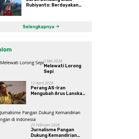
Rubiyanto: Berdayakan
Ekonomi Warga Kembangkan
Kawasan Lumbung
Mataraman
Selengkapnya
olom
3 Mei 2026
Melewati Lorong
Sepi
13 April 2026
Perang AS-Iran
Mengubah Arus Lanskap
Dunia, Posisi Indonesia Di
Bawah Kepemimpinan
Prabowo-Gibran?
22 Februari 2026
Jurnalisme Pangan
Dukung Kemandirian