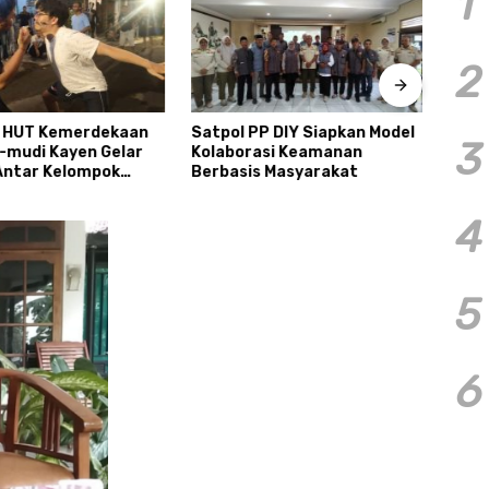
1
2
 HUT Kemerdekaan
Satpol PP DIY Siapkan Model
Tiga
3
a-mudi Kayen Gelar
Kolaborasi Keamanan
Sema
ntar Kelompok
Berbasis Masyarakat
Cond
4
5
6