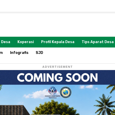
 Desa
Koperasi
Profil Kepala Desa
Tips Aparat Desa
om
Infografis
SJD
ADVERTISEMENT