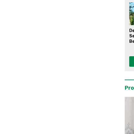
D
S
Be
Pro