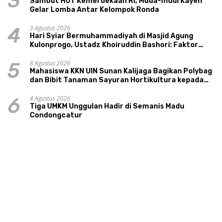
3
Sambut HUT Kemerdekaan RI, Muda-mudi Kayen
Gelar Lomba Antar Kelompok Ronda
3 Agustus 2026
4
Hari Syiar Bermuhammadiyah di Masjid Agung
Kulonprogo, Ustadz Khoiruddin Bashori: Faktor
Utama Keluarga Sakinah Adalah Agama
8 Agustus 2026
5
Mahasiswa KKN UIN Sunan Kalijaga Bagikan Polybag
dan Bibit Tanaman Sayuran Hortikultura kepada
Warga Ngipikrejo 1
4 Agustus 2026
6
Tiga UMKM Unggulan Hadir di Semanis Madu
Condongcatur