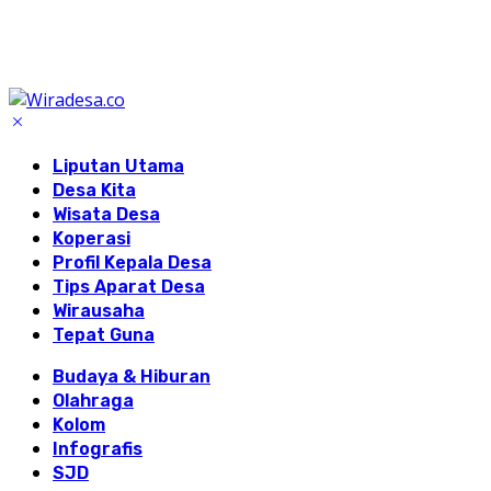
Liputan Utama
Desa Kita
Wisata Desa
Koperasi
Profil Kepala Desa
Tips Aparat Desa
Wirausaha
Tepat Guna
Budaya & Hiburan
Olahraga
Kolom
Infografis
SJD