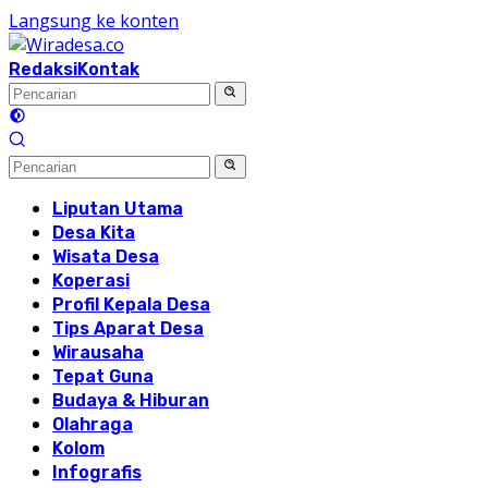
Langsung ke konten
Redaksi
Kontak
Liputan Utama
Desa Kita
Wisata Desa
Koperasi
Profil Kepala Desa
Tips Aparat Desa
Wirausaha
Tepat Guna
Budaya & Hiburan
Olahraga
Kolom
Infografis