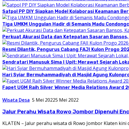
Satpol PP DIY Siapkan Model Kolaborasi Keamanan Be
Tiga UMKM Unggulan Hadir di Semanis Madu Condong
Perkuat Akurasi Data dan Ketepatan Sasaran Bansos,
Resmi Dilantik, Pengurus Cabang FAJI Kulon Progo 20
Sendratari Manusuk Sima I Upit: Merawat Sejarah Loka
Hari Syiar Bermuhammadiyah di Masjid Agung Kulonpr
Fapet UGM Raih Silver Winner Media Relations Award 
Wisata Desa
5 Mei 2022
5 Mei 2022
Jalur Perahu Wisata Rowo Jombor Dipenuhi En
KLATEN – Jalur perahu wisata di Rowo Jombor Klaten kin