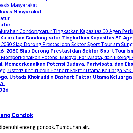
rbasis Masyarakat
catur
 Kalurahan Condongcatur Tingkatkan Kapasitas 30 Agen
26-2030 Siap Dorong Prestasi dan Sektor Sport Touris
l, Memperkenalkan Potensi Budaya, Pariwisata, dan Eko
ogo, Ustadz Khoiruddin Bashori: Faktor Utama Keluarg
2026
ceng Gondok
i dipenuhi enceng gondok. Tumbuhan air…