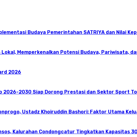
mplementasi Budaya Pemerintahan SATRIYA dan Nilai K
 Lokal, Memperkenalkan Potensi Budaya, Pariwisata, da
ward 2026
go 2026-2030 Siap Dorong Prestasi dan Sektor Sport T
onprogo, Ustadz Khoiruddin Bashori: Faktor Utama Kel
nsos, Kalurahan Condongcatur Tingkatkan Kapasitas 30