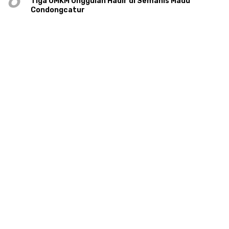
6
Tiga UMKM Unggulan Hadir di Semanis Madu
Condongcatur