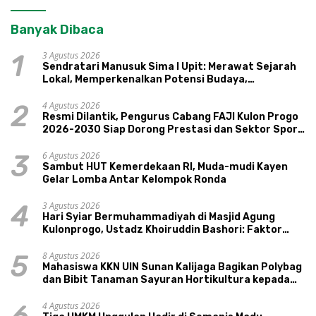
Banyak Dibaca
3 Agustus 2026
1
Sendratari Manusuk Sima I Upit: Merawat Sejarah
Lokal, Memperkenalkan Potensi Budaya,
Pariwisata, dan Ekologi Klaten
4 Agustus 2026
2
Resmi Dilantik, Pengurus Cabang FAJI Kulon Progo
2026-2030 Siap Dorong Prestasi dan Sektor Sport
Tourism Sungai Progo
6 Agustus 2026
3
Sambut HUT Kemerdekaan RI, Muda-mudi Kayen
Gelar Lomba Antar Kelompok Ronda
3 Agustus 2026
4
Hari Syiar Bermuhammadiyah di Masjid Agung
Kulonprogo, Ustadz Khoiruddin Bashori: Faktor
Utama Keluarga Sakinah Adalah Agama
8 Agustus 2026
5
Mahasiswa KKN UIN Sunan Kalijaga Bagikan Polybag
dan Bibit Tanaman Sayuran Hortikultura kepada
Warga Ngipikrejo 1
4 Agustus 2026