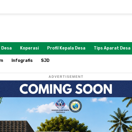
 Desa
Koperasi
Profil Kepala Desa
Tips Aparat Desa
om
Infografis
SJD
ADVERTISEMENT