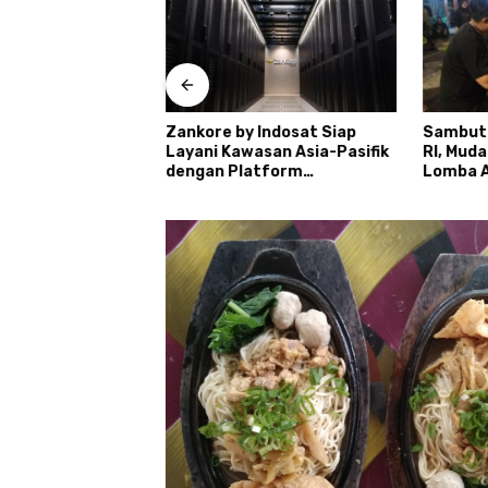
 Daftar Calon
Zankore by Indosat Siap
Sambut
retno
Layani Kawasan Asia-Pasifik
RI, Mud
dengan Platform
Lomba A
Infrastruktur AI
Ronda
Terintegerasi