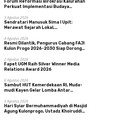
Forum Reformasi Birokrasi Kalurahan
Perkuat Implementasi Budaya
Pemerintahan SATRIYA dan Nilai
Kepamongan DIY
3 Agustus 2026
Sendratari Manusuk Sima I Upit:
Merawat Sejarah Lokal,
Memperkenalkan Potensi Budaya,
 UMKM Unggulan Hadir di
Perkuat Akurasi Data dan
R
Pariwisata, dan Ekologi Klaten
4 Agustus 2026
nis Madu
Ketepatan Sasaran Bansos,
C
Resmi Dilantik, Pengurus Cabang FAJI
ongcatur
Kalurahan Condongcatur
2
Kulon Progo 2026-2030 Siap Dorong
Tingkatkan Kapasitas 30
P
Prestasi dan Sektor Sport Tourism
Agen Perlinsos
T
Sungai Progo
2 Agustus 2026
Fapet UGM Raih Silver Winner Media
Relations Award 2026
6 Agustus 2026
Sambut HUT Kemerdekaan RI, Muda-
mudi Kayen Gelar Lomba Antar
Kelompok Ronda
3 Agustus 2026
Hari Syiar Bermuhammadiyah di Masjid
Agung Kulonprogo, Ustadz Khoiruddin
Bashori: Faktor Utama Keluarga
Sakinah Adalah Agama