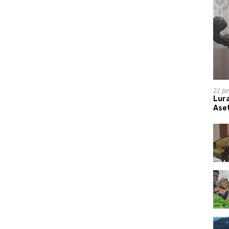
22 Ja
Lur
Aset