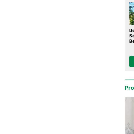
D
S
Be
Pro