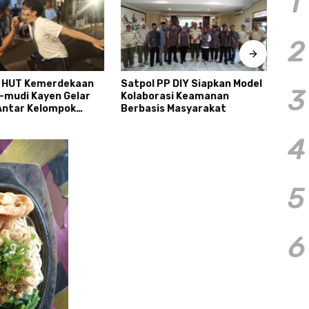
1
2
 HUT Kemerdekaan
Satpol PP DIY Siapkan Model
Tiga
3
a-mudi Kayen Gelar
Kolaborasi Keamanan
Sema
ntar Kelompok
Berbasis Masyarakat
Cond
4
5
6