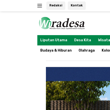
Langsung
Redaksi
Kontak
ke
konten
tutup
Liputan Utama
Desa Kita
Wisata
Budaya & Hiburan
Olahraga
Kol