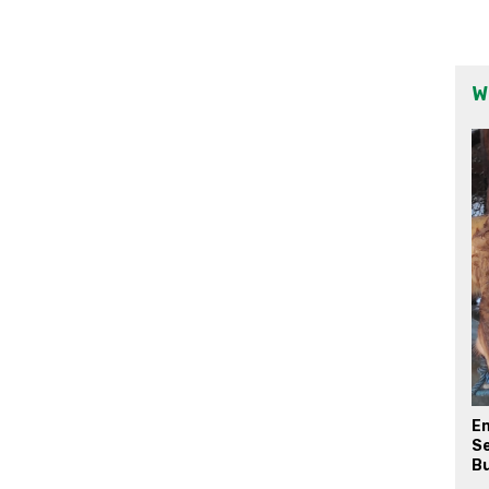
W
E
Se
Bu