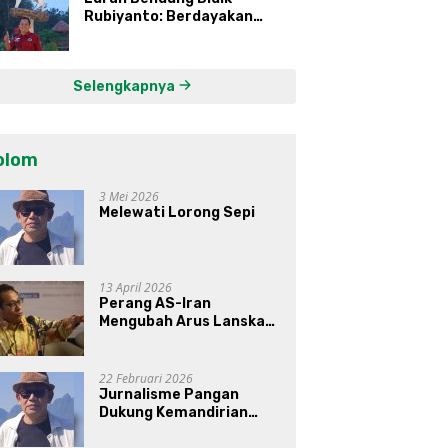
Rubiyanto: Berdayakan
Ekonomi Warga Kembangkan
Kawasan Lumbung
Mataraman
Selengkapnya
olom
3 Mei 2026
Melewati Lorong Sepi
13 April 2026
Perang AS-Iran
Mengubah Arus Lanskap
Dunia, Posisi Indonesia Di
Bawah Kepemimpinan
Prabowo-Gibran?
22 Februari 2026
Jurnalisme Pangan
Dukung Kemandirian
Pangan di Indonesia