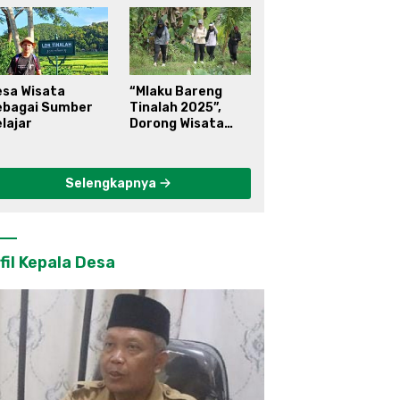
esa Wisata
“Mlaku Bareng
ebagai Sumber
Tinalah 2025”,
lajar
Dorong Wisata
Berkelanjutan di
Kulon Progo
Selengkapnya
fil Kepala Desa