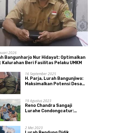
nuari 2026
ah Bangunharjo Nur Hidayat: Optimalkan
 Kalurahan Beri Fasilitas Pelaku UMKM
16 September 2025
H. Parja, Lurah Bangunjiwo:
Maksimalkan Potensi Desa
dan UMKM
19 Agustus 2023
Reno Chandra Sangaji
Lurahe Condongcatur:
Bekerja Keras, Nikmati
Proses, Dengarkan Suara
Masyarakat, dan Syukuri
2 Mei 2023
Hasil
Lurah Bendung Didik