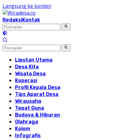
Langsung ke konten
Redaksi
Kontak
Liputan Utama
Desa Kita
Wisata Desa
Koperasi
Profil Kepala Desa
Tips Aparat Desa
Wirausaha
Tepat Guna
Budaya & Hiburan
Olahraga
Kolom
Infografis