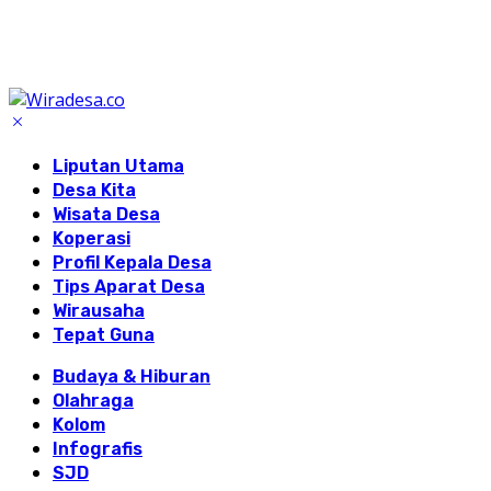
Liputan Utama
Desa Kita
Wisata Desa
Koperasi
Profil Kepala Desa
Tips Aparat Desa
Wirausaha
Tepat Guna
Budaya & Hiburan
Olahraga
Kolom
Infografis
SJD