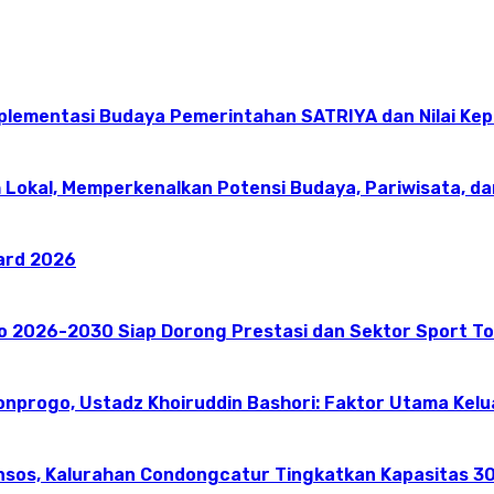
mplementasi Budaya Pemerintahan SATRIYA dan Nilai K
 Lokal, Memperkenalkan Potensi Budaya, Pariwisata, da
ward 2026
go 2026-2030 Siap Dorong Prestasi dan Sektor Sport T
onprogo, Ustadz Khoiruddin Bashori: Faktor Utama Kel
nsos, Kalurahan Condongcatur Tingkatkan Kapasitas 30