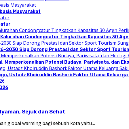
rbasis Masyarakat
catur
 Kalurahan Condongcatur Tingkatkan Kapasitas 30 Agen
26-2030 Siap Dorong Prestasi dan Sektor Sport Touris
l, Memperkenalkan Potensi Budaya, Pariwisata, dan Eko
ogo, Ustadz Khoiruddin Bashori: Faktor Utama Keluarg
2026
Nyaman, Sejuk dan Sehat
an global warming bagi sebuah kota yaitu…