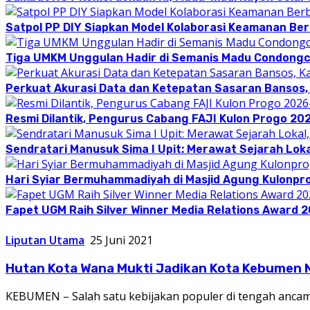
Satpol PP DIY Siapkan Model Kolaborasi Keamanan Be
Tiga UMKM Unggulan Hadir di Semanis Madu Condong
Perkuat Akurasi Data dan Ketepatan Sasaran Bansos,
Resmi Dilantik, Pengurus Cabang FAJI Kulon Progo 20
Sendratari Manusuk Sima I Upit: Merawat Sejarah Loka
Hari Syiar Bermuhammadiyah di Masjid Agung Kulonpr
Fapet UGM Raih Silver Winner Media Relations Award 
Liputan Utama
25 Juni 2021
Hutan Kota Wana Mukti Jadikan Kota Kebumen 
KEBUMEN – Salah satu kebijakan populer di tengah ancam