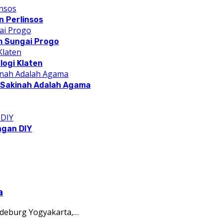
 Perlinsos
m Sungai Progo
logi Klaten
a Sakinah Adalah Agama
ngan DIY
a
deburg Yogyakarta,…