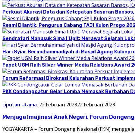
Perkuat Akurasi Data dan Ketepatan Sasaran Bansos,
Resmi Dilantik, Pengurus Cabang FAJI Kulon Progo 20
Sendratari Manusuk Sima I Upit: Merawat Sejarah Loka
Hari Syiar Bermuhammadiyah di Masjid Agung Kulonpr
Fapet UGM Raih Silver Winner Media Relations Award 
Forum Reformasi Birokrasi Kalurahan Perkuat Implem
PKK Condongcatur Gelar Lomba Memasak Berbahan D
Liputan Utama
22 Februari 2023
22 Februari 2023
Menjaga Imajinasi Anak Negeri, Forum Dongeng
YOGYAKARTA – Forum Dongeng Nasional (FKN) menggelar