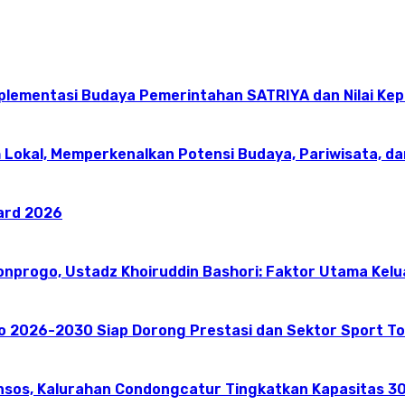
mplementasi Budaya Pemerintahan SATRIYA dan Nilai K
 Lokal, Memperkenalkan Potensi Budaya, Pariwisata, da
ward 2026
onprogo, Ustadz Khoiruddin Bashori: Faktor Utama Kel
go 2026-2030 Siap Dorong Prestasi dan Sektor Sport T
nsos, Kalurahan Condongcatur Tingkatkan Kapasitas 30