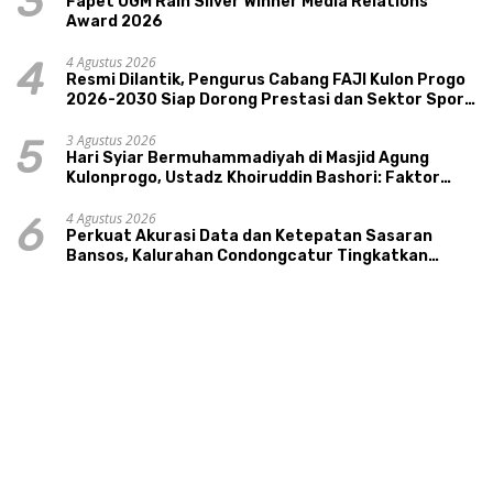
3
Fapet UGM Raih Silver Winner Media Relations
Award 2026
4 Agustus 2026
4
Resmi Dilantik, Pengurus Cabang FAJI Kulon Progo
2026-2030 Siap Dorong Prestasi dan Sektor Sport
Tourism Sungai Progo
3 Agustus 2026
5
Hari Syiar Bermuhammadiyah di Masjid Agung
Kulonprogo, Ustadz Khoiruddin Bashori: Faktor
Utama Keluarga Sakinah Adalah Agama
4 Agustus 2026
6
Perkuat Akurasi Data dan Ketepatan Sasaran
Bansos, Kalurahan Condongcatur Tingkatkan
Kapasitas 30 Agen Perlinsos