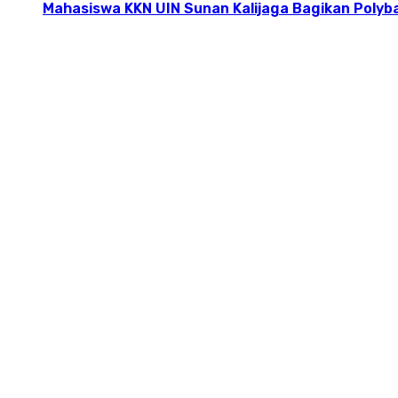
Mahasiswa KKN UIN Sunan Kalijaga Bagikan Polyba