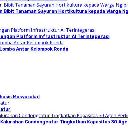
n Bibit Tanaman Sayuran Hortikultura kepada Warga Ngi
dengan Platform Infrastruktur AI Terintegerasi
 Lomba Antar Kelompok Ronda
rbasis Masyarakat
catur
 Kalurahan Condongcatur Tingkatkan Kapasitas 30 Agen