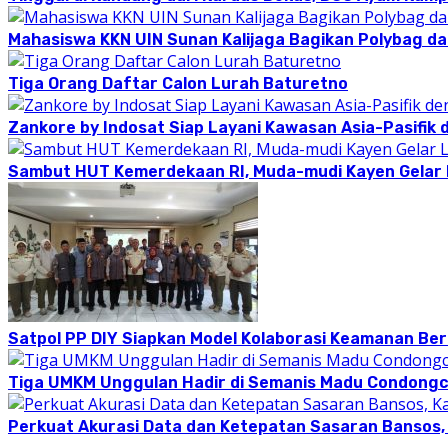
Mahasiswa KKN UIN Sunan Kalijaga Bagikan Polybag da
Tiga Orang Daftar Calon Lurah Baturetno
Zankore by Indosat Siap Layani Kawasan Asia-Pasifik 
Sambut HUT Kemerdekaan RI, Muda-mudi Kayen Gelar
Satpol PP DIY Siapkan Model Kolaborasi Keamanan Be
Tiga UMKM Unggulan Hadir di Semanis Madu Condong
Perkuat Akurasi Data dan Ketepatan Sasaran Bansos,