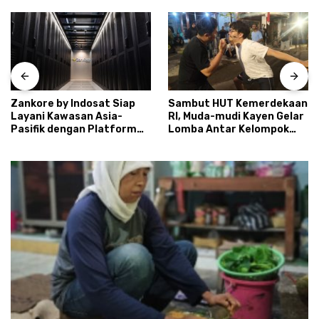
Zankore by Indosat Siap
Sambut HUT Kemerdekaan
Layani Kawasan Asia-
RI, Muda-mudi Kayen Gelar
Pasifik dengan Platform
Lomba Antar Kelompok
Infrastruktur AI
Ronda
Terintegerasi