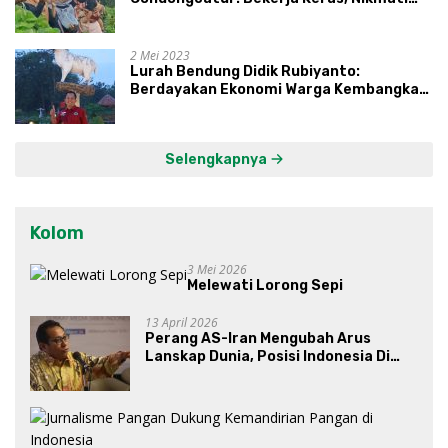
Proses, Dengarkan Suara Masyarakat,
dan Syukuri Hasil
2 Mei 2023
Lurah Bendung Didik Rubiyanto:
Berdayakan Ekonomi Warga Kembangkan
Kawasan Lumbung Mataraman
Selengkapnya
Kolom
3 Mei 2026
Melewati Lorong Sepi
13 April 2026
Perang AS-Iran Mengubah Arus
Lanskap Dunia, Posisi Indonesia Di
Bawah Kepemimpinan Prabowo-
Gibran?