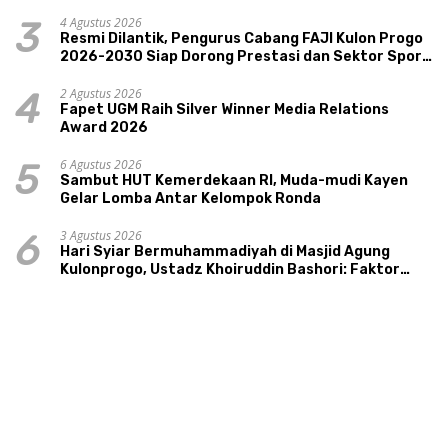
Pariwisata, dan Ekologi Klaten
4 Agustus 2026
3
Resmi Dilantik, Pengurus Cabang FAJI Kulon Progo
2026-2030 Siap Dorong Prestasi dan Sektor Sport
Tourism Sungai Progo
2 Agustus 2026
4
Fapet UGM Raih Silver Winner Media Relations
Award 2026
6 Agustus 2026
5
Sambut HUT Kemerdekaan RI, Muda-mudi Kayen
Gelar Lomba Antar Kelompok Ronda
3 Agustus 2026
6
Hari Syiar Bermuhammadiyah di Masjid Agung
Kulonprogo, Ustadz Khoiruddin Bashori: Faktor
Utama Keluarga Sakinah Adalah Agama